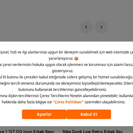
rce 1 '07 CO Icon Erkek Spor
Nike Dunk Low Retro Erkek Spor Aya