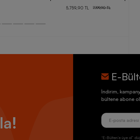
5.759,90 TL
7.199,90 TL
E-Bül
İndirim, kampany
bültene abone ol
la!
“E-Bülten’e üye ol” dü