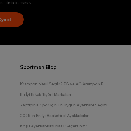
ul etmiş olursunuz.
üye ol
Sportmen Blog
Krampon Nasıl Seçilir? FG ve AG Krampon Farkları Nelerdir?
En İyi Erkek Tişört Markaları
Yaptığınız Spor için En Uygun Ayakkabı Seçimi
2025’in En İyi Basketbol Ayakkabıları
Koşu Ayakkabısını Nasıl Seçersiniz?