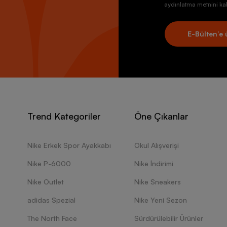
aydınlatma metnini kab
E-Bülten’e 
Trend Kategoriler
Öne Çıkanlar
Nike Erkek Spor Ayakkabı
Okul Alışverişi
Nike P-6000
Nike İndirimi
Nike Outlet
Nike Sneakers
adidas Spezial
Nike Yeni Sezon
The North Face
Sürdürülebilir Ürünler