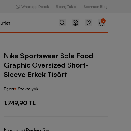
Whatsapp Destek
Sipariş Takibi
Sportmen Blog
0
utlet
ear Sole Food Graphic Oversized Short-Sleeve Erkek Tişört
Nike Sportswear Sole Food
Graphic Oversized Short-
Sleeve Erkek Tişört
Tişört
Stokta yok
1.749,90 TL
Numara/Beden Seç