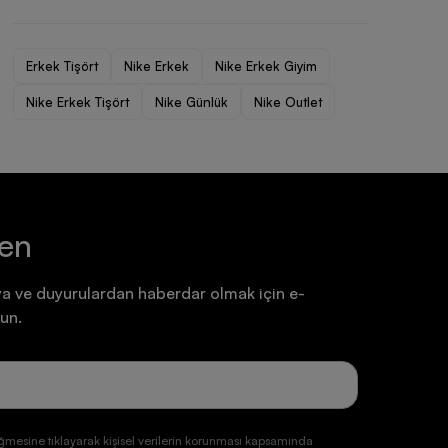
Ayakkabı
Ayakkabı
7.199,90 TL
7.199,90 TL
Erkek Tişört
Nike Erkek
Nike Erkek Giyim
Nike Erkek Tişört
Nike Günlük
Nike Outlet
ten
a ve duyurulardan haberdar olmak için e-
un.
ğmesine tıklayarak kişisel verilerin korunması kapsamında