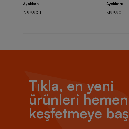
Ayakkabı
Ayakkabı
7.199,90 TL
7.199,90 TL
Tıkla, en yeni
ürünleri hemen
keşfetmeye baş