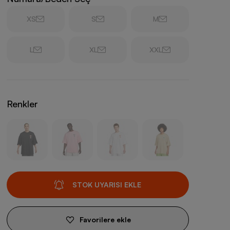
XS
S
M
L
XL
XXL
Renkler
STOK UYARISI EKLE
Favorilere ekle