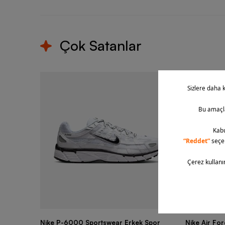
Çok Satanlar
Nike P-6000 Sportswear Erkek Spor
Nike Air Fo