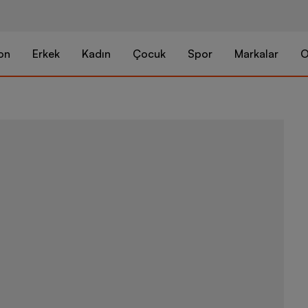
on
Erkek
Kadın
Çocuk
Spor
Markalar
O
Nike Sportsw