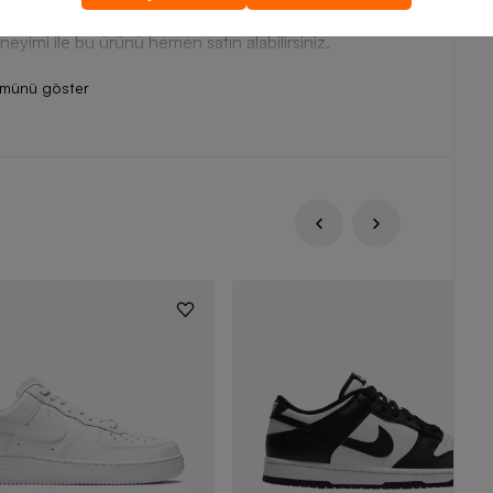
deli, su içinde ve dışında sportif bir tarz yaratmanız için
eneyimi ile bu ürünü hemen satın alabilirsiniz.
ümünü göster