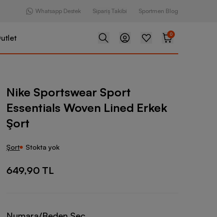
Whatsapp Destek
Sipariş Takibi
Sportmen Blog
0
utlet
ear Sport Essentials Woven Lined Erkek Şort
Nike Sportswear Sport
Essentials Woven Lined Erkek
Şort
Şort
Stokta yok
649,90 TL
Numara/Beden Seç