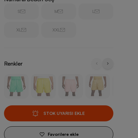
S
M
L
XL
XXL
Renkler
STOK UYARISI EKLE
Favorilere ekle