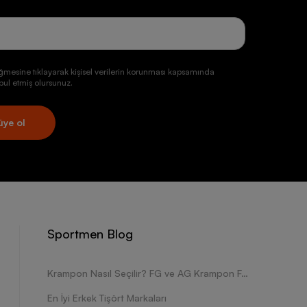
ğmesine tıklayarak kişisel verilerin korunması kapsamında
ul etmiş olursunuz.
üye ol
Sportmen Blog
Krampon Nasıl Seçilir? FG ve AG Krampon Farkları Nelerdir?
En İyi Erkek Tişört Markaları