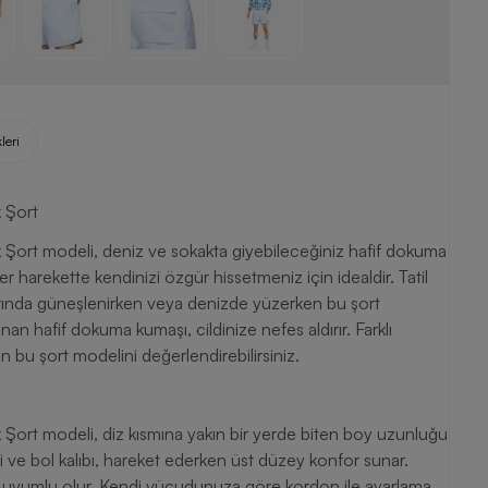
leri
 Şort
Şort modeli, deniz ve sokakta giyebileceğiniz hafif dokuma
er harekette kendinizi özgür hissetmeniz için idealdir. Tatil
narında güneşlenirken veya denizde yüzerken bu şort
an hafif dokuma kumaşı, cildinize nefes aldırır. Farklı
in bu şort modelini değerlendirebilirsiniz.
Şort modeli, diz kısmına yakın bir yerde biten boy uzunluğu
i ve bol kalıbı, hareket ederken üst düzey konfor sunar.
a uyumlu olur. Kendi vücudunuza göre kordon ile ayarlama