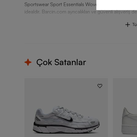
Sportswear Sport Essentials Woven Lined Erkek Şort mo
idealdir. Barcin.com ayrıcalıkları ve güvenli alışveriş d
T
Çok Satanlar