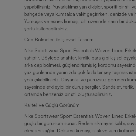
yapabilirsiniz. Yuvarlatılmış yan dikişler, sportif bir sti
bahçede veya kumsalda vakit geçirirken, denizde ve h
Yumuşak ve esnek kumaşı, cilt üzerinde narin bir doku
şortu kullanabilirsiniz.
Cep Bölmeleri ile İşlevsel Tasarım
Nike Sportswear Sport Essentials Woven Lined Erkek Ş
sahiptir. Böylece anahtar, kimlik, para gibi kişisel eşy
arka cep bölmesi, güçlendirişmiş iç kordonu sayesinde
yaz günlerinde yanınızda çok fazla bir şey taşımak ist
yola çıkabilirsiniz. Dayanıklı ve pürüzsüz görünen kumaş 
sayesinde etkileyici bir duruş sergiler. Sandalet, terlik,
ortamda benzersiz bir stil oluşturabilirsiniz.
Kaliteli ve Güçlü Görünüm
Nike Sportswear Sport Essentials Woven Lined Erkek Ş
güçlü bir görünüm sunar. Bedeni sıkmayan kalıbı, suyu
olmasını sağlar. Dokuma kumaşı, ıslak ve kuru kullanım içi