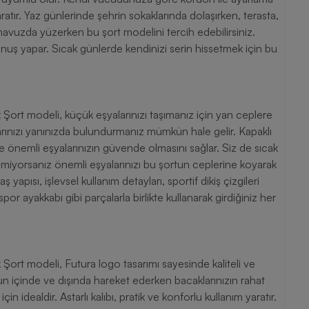
l yaratır. Yaz günlerinde şehrin sokaklarında dolaşırken, terasta,
avuzda yüzerken bu şort modelini tercih edebilirsiniz.
nuş yapar. Sıcak günlerde kendinizi serin hissetmek için bu
ort modeli, küçük eşyalarınızı taşımanız için yan ceplere
alarınızı yanınızda bulundurmanız mümkün hale gelir. Kapaklı
 önemli eşyalarınızın güvende olmasını sağlar. Siz de sıcak
emiyorsanız önemli eşyalarınızı bu şortun ceplerine koyarak
yapısı, işlevsel kullanım detayları, sportif dikiş çizgileri
 spor ayakkabı gibi parçalarla birlikte kullanarak girdiğiniz her
ort modeli, Futura logo tasarımı sayesinde kaliteli ve
n içinde ve dışında hareket ederken bacaklarınızın rahat
n idealdir. Astarlı kalıbı, pratik ve konforlu kullanım yaratır.