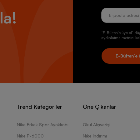
la!
“E-Bülten’e üye ol” dü
aydınlatma metnini kab
E-Bülten’e 
Trend Kategoriler
Öne Çıkanlar
Nike Erkek Spor Ayakkabı
Okul Alışverişi
Nike P-6000
Nike İndirimi