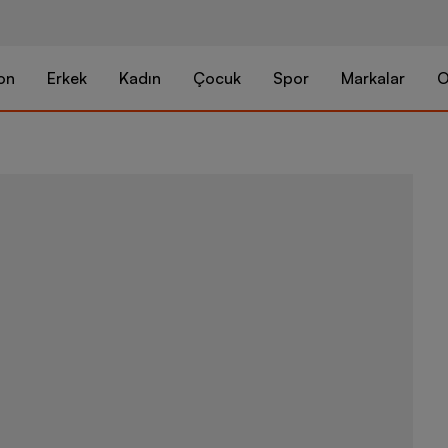
on
Erkek
Kadın
Çocuk
Spor
Markalar
O
Nike Sportsw