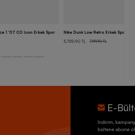
rce 1 '07 CO Icon Erkek Spor
Nike Dunk Low Retro Erkek Spor Aya
5.759,90 TL
7.199,90 TL
E-Bül
İndirim, kampany
bültene abone ol