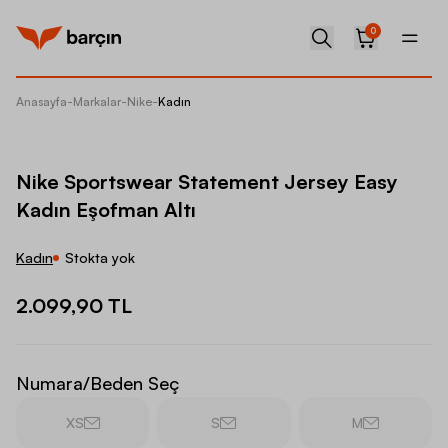
0
Anasayfa
-
Markalar
-
Nike
-
Kadın
Nike Sp
Nike Sportswear Statement Jersey Easy
Kadın Eşofman Altı
Kadın
Stokta yok
2.099,90 TL
Numara/Beden Seç
XS
S
M