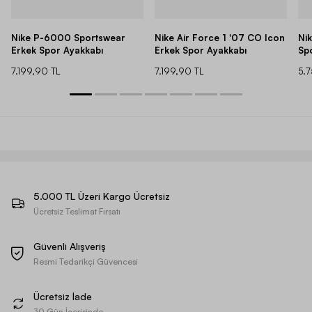
Nike P-6000 Sportswear
Nike Air Force 1 '07 CO Icon
Ni
Erkek Spor Ayakkabı
Erkek Spor Ayakkabı
Sp
7.199,90 TL
7.199,90 TL
5.
5.000 TL Üzeri Kargo Ücretsiz
Ücretsiz Teslimat Fırsatı
Güvenli Alışveriş
Resmi Tedarikçi Güvencesi
Ücretsiz İade
30 Gün İçerisinde