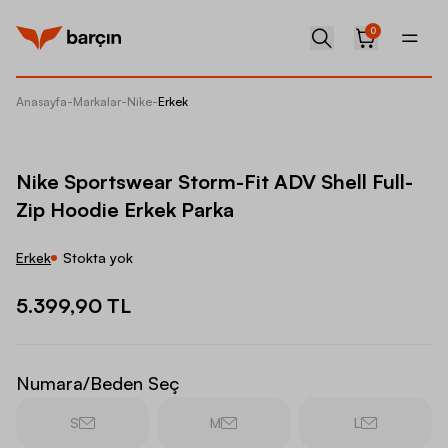
0
Anasayfa
-
Markalar
-
Nike
-
Erkek
Nike Sp
Nike Sportswear Storm-Fit ADV Shell Full-
Zip Hoodie Erkek Parka
Erkek
Stokta yok
5.399,90 TL
Numara/Beden Seç
S
M
L