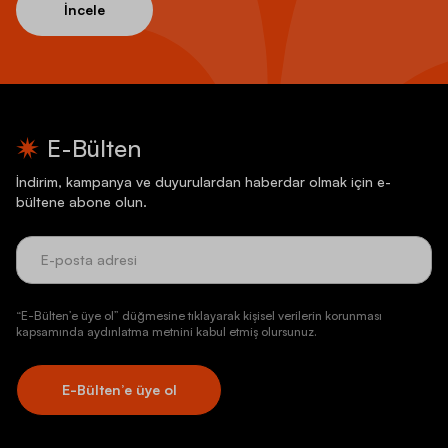
İncele
E-Bülten
İndirim, kampanya ve duyurulardan haberdar olmak için e-
bültene abone olun.
“E-Bülten’e üye ol” düğmesine tıklayarak kişisel verilerin korunması
kapsamında aydınlatma metnini kabul etmiş olursunuz.
E-Bülten’e üye ol