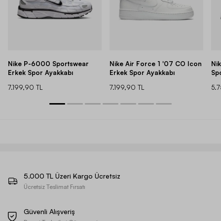
Nike P-6000 Sportswear
Nike Air Force 1 '07 CO Icon
Ni
Erkek Spor Ayakkabı
Erkek Spor Ayakkabı
Sp
7.199,90 TL
7.199,90 TL
5.
5.000 TL Üzeri Kargo Ücretsiz
Ücretsiz Teslimat Fırsatı
Güvenli Alışveriş