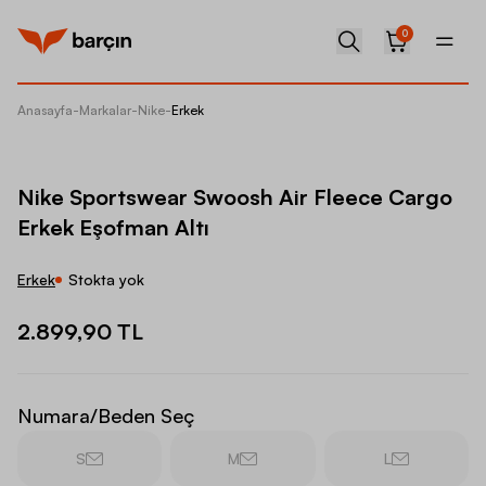
0
Anasayfa
-
Markalar
-
Nike
-
Erkek
Nike Sp
Nike Sportswear Swoosh Air Fleece Cargo
Erkek Eşofman Altı
Erkek
Stokta yok
2.899,90 TL
Numara/Beden Seç
S
M
L