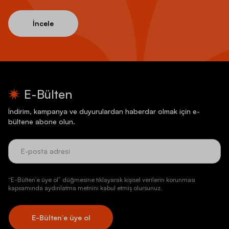
İncele
E-Bülten
İndirim, kampanya ve duyurulardan haberdar olmak için e-
bültene abone olun.
“E-Bülten’e üye ol” düğmesine tıklayarak kişisel verilerin korunması
kapsamında aydınlatma metnini kabul etmiş olursunuz.
E-Bülten’e üye ol