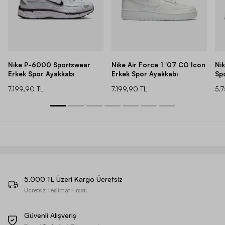
Nike P-6000 Sportswear
Nike Air Force 1 '07 CO Icon
Ni
Erkek Spor Ayakkabı
Erkek Spor Ayakkabı
Sp
7.199,90 TL
7.199,90 TL
5.
5.000 TL Üzeri Kargo Ücretsiz
Ücretsiz Teslimat Fırsatı
Güvenli Alışveriş