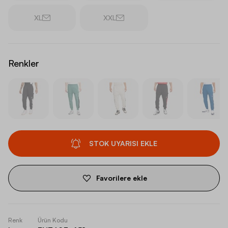
XL
XXL
Renkler
STOK UYARISI EKLE
Favorilere ekle
Renk
Ürün Kodu