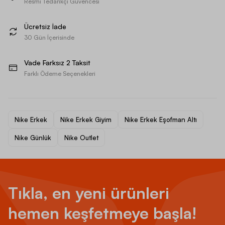
Resmi Tedarikçi Güvencesi
Ücretsiz İade
30 Gün İçerisinde
Vade Farksız 2 Taksit
Farklı Ödeme Seçenekleri
Nike Erkek
Nike Erkek Giyim
Nike Erkek Eşofman Altı
Nike Günlük
Nike Outlet
Tıkla, en yeni ürünleri
hemen keşfetmeye başla!