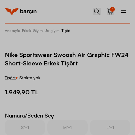
0
Anasayfa
-
Erkek
-
Giyim
-
Üst giyim
-
Tişört
Nike Sp
Nike Sportswear Swoosh Air Graphic FW24
Short-Sleeve Erkek Tişört
Tişört
Stokta yok
1.949,90 TL
Numara/Beden Seç
S
M
L