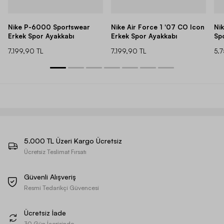
Nike P-6000 Sportswear
Nike Air Force 1 '07 CO Icon
Ni
Erkek Spor Ayakkabı
Erkek Spor Ayakkabı
Sp
7.199,90 TL
7.199,90 TL
5.
5.000 TL Üzeri Kargo Ücretsiz
Ücretsiz Teslimat Fırsatı
Güvenli Alışveriş
Resmi Tedarikçi Güvencesi
Ücretsiz İade
30 Gün İçerisinde