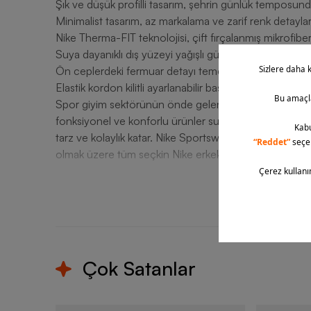
Şık ve düşük profilli tasarım, şehrin günlük temposu
Minimalist tasarım, az markalama ve zarif renk detayları 
Nike Therma-FIT teknolojisi, çift fırçalanmış mikrofiber
Suya dayanıklı dış yüzeyi yağışlı günlerde ıslanmada
Ön ceplerdeki fermuar detayı temel eşyalarınızı güven
Elastik kordon kilitli ayarlanabilir başlık, kullanım tercih
Spor giyim sektörünün önde gelen markası Nike, hem sp
fonksiyonel ve konforlu ürünler sunar. Yüksek performa
tarz ve kolaylık katar. Nike Sportswear Swoosh Air Th
olmak üzere tüm seçkin Nike erkek giyim ürünlerini siz d
T
Çok Satanlar