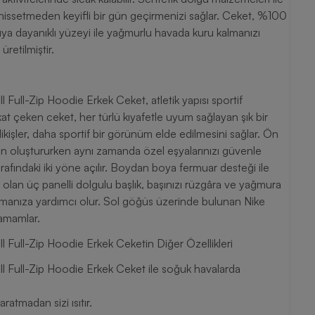
issetmeden keyifli bir gün geçirmenizi sağlar. Ceket, %100
uya dayanıklı yüzeyi ile yağmurlu havada kuru kalmanızı
retilmiştir.
Full-Zip Hoodie Erkek Ceket, atletik yapısı sportif
kat çeken ceket, her türlü kıyafetle uyum sağlayan şık bir
ikişler, daha sportif bir görünüm elde edilmesini sağlar. Ön
 alan oluştururken aynı zamanda özel eşyalarınızı güvenle
afındaki iki yöne açılır. Boydan boya fermuar desteği ile
k olan üç panelli dolgulu başlık, başınızı rüzgâra ve yağmura
ulmanıza yardımcı olur. Sol göğüs üzerinde bulunan Nike
tamamlar.
 Full-Zip Hoodie Erkek Ceketin Diğer Özellikleri
l Full-Zip Hoodie Erkek Ceket ile soğuk havalarda
ratmadan sizi ısıtır.