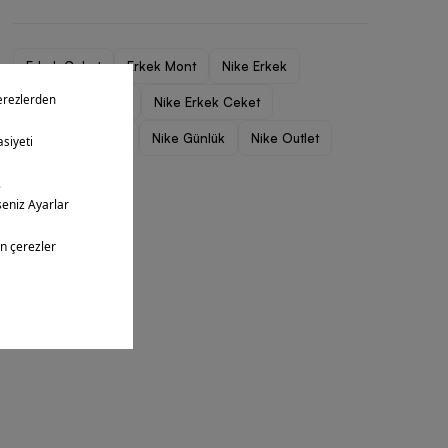
Erkek Ceket
Erkek Mont
Nike Erkek
Nike Erkek Giyim
Nike Erkek Ceket
Nike Erkek Mont
Nike Günlük
Nike Outlet