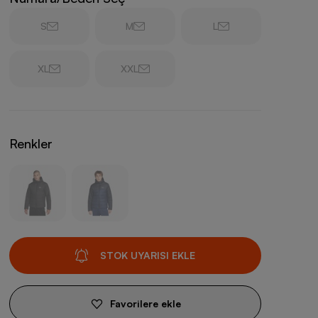
S
M
L
XL
XXL
Renkler
STOK UYARISI EKLE
Favorilere ekle