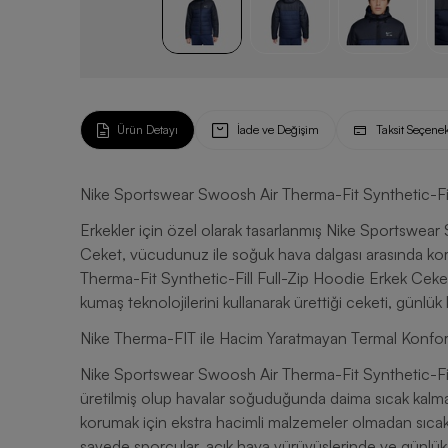
Ürün Detayı
İade ve Değişim
Taksit Seçenek
Nike Sportswear Swoosh Air Therma-Fit Synthetic-Fil
Erkekler için özel olarak tasarlanmış Nike Sportswear
Ceket, vücudunuz ile soğuk hava dalgası arasında kor
Therma-Fit Synthetic-Fill Full-Zip Hoodie Erkek Ceket, 
kumaş teknolojilerini kullanarak ürettiği ceketi, günlük
Nike Therma-FIT ile Hacim Yaratmayan Termal Konfo
Nike Sportswear Swoosh Air Therma-Fit Synthetic-Fil
üretilmiş olup havalar soğuduğunda daima sıcak kalmanız
korumak için ekstra hacimli malzemeler olmadan sıcak b
sayede sporcular, açık hava yürüyüşlerinde ve günlük ak