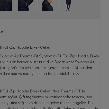
leri
l Full-Zip Hoodie Erkek Ceket
 Swoosh Air Therma-Fit Synthetic-Fill Full-Zip Hoodie Erkek
uyucu bir bariyer oluşturur. Nike Sportswear Swoosh Air
şık görünümüyle sportif imajınızı tamamlar. Nike’ın ileri
 kullanımda ve spor yaparken tercih edebilirsiniz.
r
l Full-Zip Hoodie Erkek Ceket, Nike Therma-FIT ile
ı sağlar. Çift fırçalanmış mikrofiber polar tasarım, ısıyı
ir yalıtım sağlar ve dışarıdan gelen rüzgarı engeller. Bu
tivitelerinde sıcak kalabilir. Sentetik dolgu malzemeleri ile