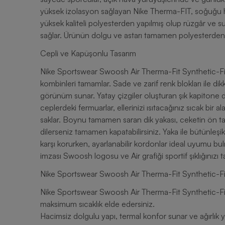
yüksek izolasyon sağlayan Nike Therma-FIT, soğuğu h
yüksek kaliteli polyesterden yapılmış olup rüzgâr ve s
sağlar. Ürünün dolgu ve astarı tamamen polyesterden ü
Cepli ve Kapüşonlu Tasarım
Nike Sportswear Swoosh Air Therma-Fit Synthetic-Fill 
kombinleri tamamlar. Sade ve zarif renk blokları ile dik
görünüm sunar. Yatay çizgiler oluşturan şık kapitone d
ceplerdeki fermuarlar, ellerinizi ısıtacağınız sıcak bir
saklar. Boynu tamamen saran dik yakası, ceketin ön tar
dilerseniz tamamen kapatabilirsiniz. Yaka ile bütünleşi
karşı korurken, ayarlanabilir kordonlar ideal uyumu b
imzası Swoosh logosu ve Air grafiği sportif şıklığınızı 
Nike Sportswear Swoosh Air Therma-Fit Synthetic-Fill
Nike Sportswear Swoosh Air Therma-Fit Synthetic-Fil
maksimum sıcaklık elde edersiniz.
Hacimsiz dolgulu yapı, termal konfor sunar ve ağırlık ya