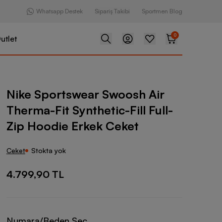
Whatsapp Destek
Sipariş Takibi
Sportmen Blog
0
utlet
ear Swoosh Air Therma-Fit Synthetic-Fill Full-Zip Hoodie Erkek 
Nike Sportswear Swoosh Air
Therma-Fit Synthetic-Fill Full-
Zip Hoodie Erkek Ceket
Ceket
Stokta yok
4.799,90 TL
Numara/Beden Seç