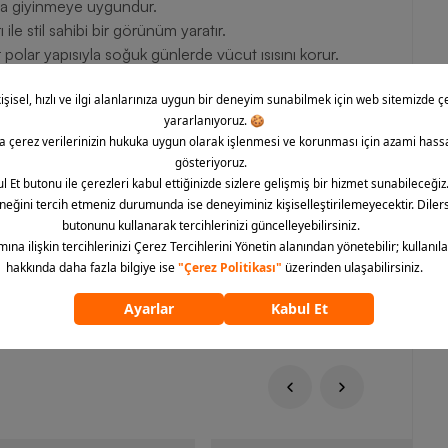
nda giyinmeye uygundur.
ile stil sahibi bir görünüm yaratır.
 polar yapısıyla soğuk günlerde vücut ısısını korur.
n güne ayak uydurmanıza yardımcı olur.
le depolar.
ine göre ayarlanabilir.
orculara hem sportif giyimi seven kullanıcılara birbirinden
nsı konforla birleştiren modeller sportif yaşamınıza yenilik,
erma-Fit Synthetic-Fill Full-Zip Hoodie Erkek Ceketi başta
e Barcin.com’da bulabilir , satın alabilirsiniz.
ümünü göster