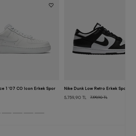
rce 1 '07 CO Icon Erkek Spor
Nike Dunk Low Retro Erkek Spor Aya
5.759,90 TL
7.199,90 TL