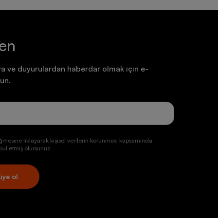
ten
a ve duyurulardan haberdar olmak için e-
un.
ğmesine tıklayarak kişisel verilerin korunması kapsamında
ul etmiş olursunuz.
üye ol