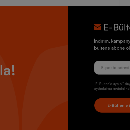
E-Bül
İndirim, kampany
bültene abone ol
la!
“E-Bülten’e üye ol” dü
aydınlatma metnini kab
E-Bülten’e 