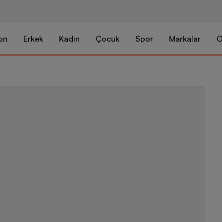
on
Erkek
Kadın
Çocuk
Spor
Markalar
O
Nike Sportsw