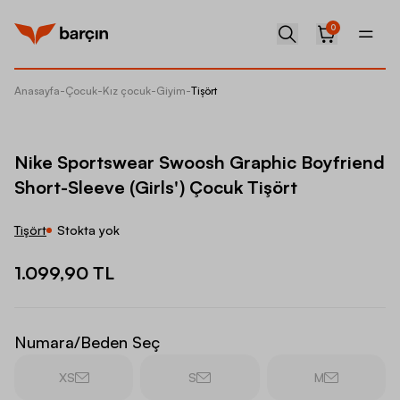
0
Anasayfa
-
Çocuk
-
Kız çocuk
-
Giyim
-
Tişört
Nike Sp
Nike Sportswear Swoosh Graphic Boyfriend
Short-Sleeve (Girls') Çocuk Tişört
Tişört
Stokta yok
1.099,90 TL
Numara/Beden Seç
XS
S
M