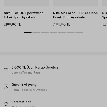
Nike P-6000 Sportswear
Nike Air Force 1 '07 CO Icon
Ni
Erkek Spor Ayakkabı
Erkek Spor Ayakkabı
Sp
7.199,90 TL
7.199,90 TL
5.
5.000 TL Üzeri Kargo Ücretsiz
Ücretsiz Teslimat Fırsatı
Güvenli Alışveriş
Resmi Tedarikçi Güvencesi
Ücretsiz İade
30 Gün İçerisinde