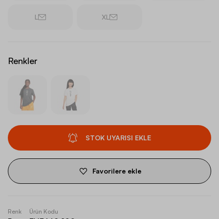
L
XL
Renkler
STOK UYARISI EKLE
Favorilere ekle
Renk
Ürün Kodu