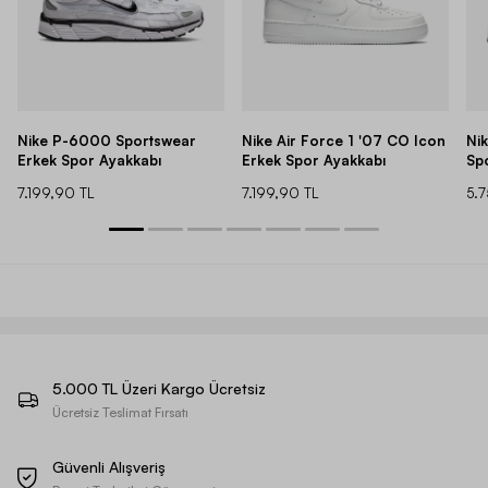
Nike P-6000 Sportswear
Nike Air Force 1 '07 CO Icon
Ni
Erkek Spor Ayakkabı
Erkek Spor Ayakkabı
Sp
7.199,90 TL
7.199,90 TL
5.
5.000 TL Üzeri Kargo Ücretsiz
Ücretsiz Teslimat Fırsatı
Güvenli Alışveriş