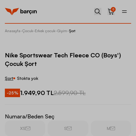
0
Anasayfa
-
Çocuk
-
Erkek çocuk
-
Giyim
-
Şort
Nike Sp
Nike Sportswear Tech Fleece CO (Boys')
Çocuk Şort
Şort
Stokta yok
1.949,90 TL
2.599,90 TL
-
25
%
Numara/Beden Seç
XS
S
M