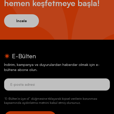
hemen keşfetmeye başla!
İncele
E-Bülten
İndirim, kampanya ve duyurulardan haberdar olmak için e-
bültene abone olun.
“E-Bülten’e üye ol” düğmesine tıklayarak kişisel verilerin korunması
kapsamında aydınlatma metnini kabul etmiş olursunuz.