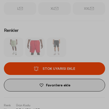
L
XL
XXL
Renkler
STOK UYARISI EKLE
Favorilere ekle
Renk
Ürün Kodu