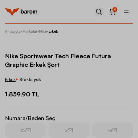
0
Anasayfa
-
Markalar
-
Nike
-
Erkek
Nike Sp
Nike Sportswear Tech Fleece Futura
Graphic Erkek Şort
Erkek
Stokta yok
1.839,90 TL
Numara/Beden Seç
XS
S
M