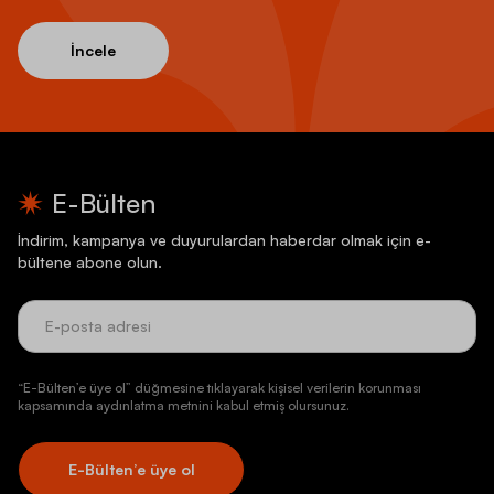
İncele
E-Bülten
İndirim, kampanya ve duyurulardan haberdar olmak için e-
bültene abone olun.
“E-Bülten’e üye ol” düğmesine tıklayarak kişisel verilerin korunması
kapsamında aydınlatma metnini kabul etmiş olursunuz.
E-Bülten’e üye ol