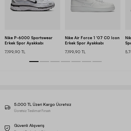
Nike P-6000 Sportswear
Nike Air Force 1 '07 CO Icon
Ni
Erkek Spor Ayakkabı
Erkek Spor Ayakkabı
Sp
7.199,90 TL
7.199,90 TL
5.
5.000 TL Üzeri Kargo Ücretsiz
Ücretsiz Teslimat Fırsatı
Güvenli Alışveriş