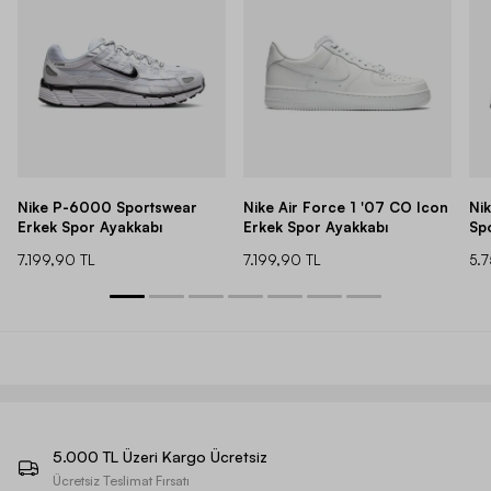
Nike P-6000 Sportswear
Nike Air Force 1 '07 CO Icon
Ni
Erkek Spor Ayakkabı
Erkek Spor Ayakkabı
Sp
7.199,90 TL
7.199,90 TL
5.
5.000 TL Üzeri Kargo Ücretsiz
Ücretsiz Teslimat Fırsatı