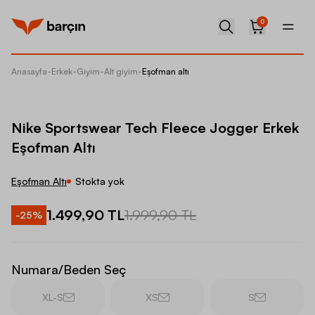
0
Anasayfa
-
Erkek
-
Giyim
-
Alt giyim
-
Eşofman altı
Nike Sp
Nike Sportswear Tech Fleece Jogger Erkek
Eşofman Altı
Eşofman Altı
Stokta yok
1.499,90 TL
1.999,90 TL
-
25
%
Numara/Beden Seç
XL-S
XS
S