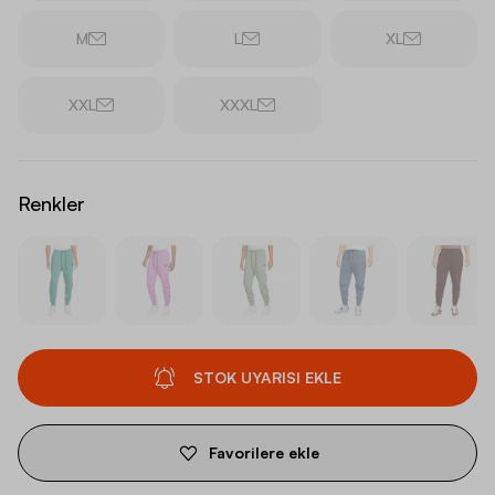
M
L
XL
XXL
XXXL
Renkler
STOK UYARISI EKLE
Favorilere ekle