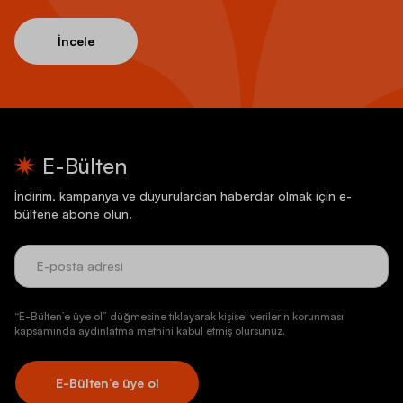
İncele
E-Bülten
İndirim, kampanya ve duyurulardan haberdar olmak için e-
bültene abone olun.
“E-Bülten’e üye ol” düğmesine tıklayarak kişisel verilerin korunması
kapsamında aydınlatma metnini kabul etmiş olursunuz.
E-Bülten’e üye ol