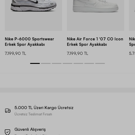
Nike P-6000 Sportswear
Nike Air Force 1 '07 CO Icon
Ni
Erkek Spor Ayakkabı
Erkek Spor Ayakkabı
Sp
7.199,90 TL
7.199,90 TL
5.
5.000 TL Üzeri Kargo Ücretsiz
Ücretsiz Teslimat Fırsatı
Güvenli Alışveriş