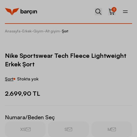
0
Anasayfa
-
Erkek
-
Giyim
-
Alt giyim
-
Şort
Nike Sp
Nike Sportswear Tech Fleece Lightweight
Erkek Şort
Şort
Stokta yok
2.699,90 TL
Numara/Beden Seç
XS
S
M