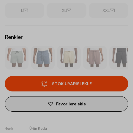
L
XL
XXL
Renkler
STOK UYARISI EKLE
Favorilere ekle
Renk
Ürün Kodu