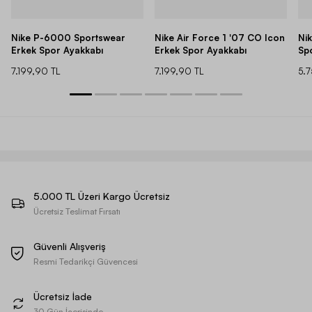
Nike P-6000 Sportswear
Nike Air Force 1 '07 CO Icon
Ni
Erkek Spor Ayakkabı
Erkek Spor Ayakkabı
Sp
7.199,90 TL
7.199,90 TL
5.
5.000 TL Üzeri Kargo Ücretsiz
Ücretsiz Teslimat Fırsatı
Güvenli Alışveriş
Resmi Tedarikçi Güvencesi
Ücretsiz İade
30 Gün İçerisinde