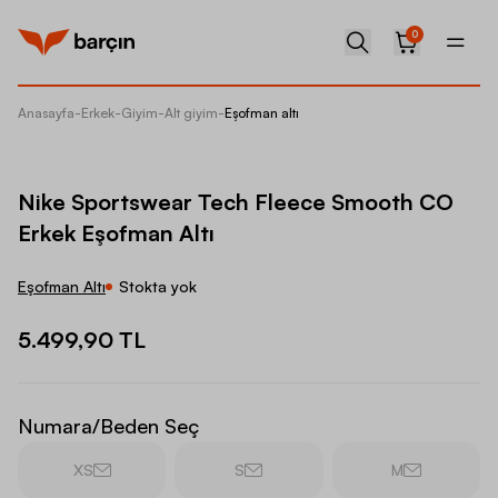
0
Anasayfa
-
Erkek
-
Giyim
-
Alt giyim
-
Eşofman altı
Nike Sp
Nike Sportswear Tech Fleece Smooth CO
Erkek Eşofman Altı
Eşofman Altı
Stokta yok
5.499,90 TL
Numara/Beden Seç
XS
S
M