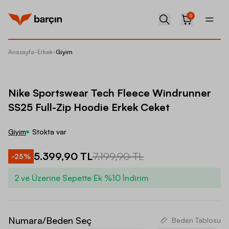
0
Anasayfa
-
Erkek
-
Giyim
Nike Sp
Nike Sportswear Tech Fleece Windrunner
SS25 Full-Zip Hoodie Erkek Ceket
Giyim
Stokta var
5.399,90 TL
7.199,90 TL
-
25
%
2 ve Üzerine Sepette Ek %10 İndirim
Numara/Beden Seç
Beden Tablosu