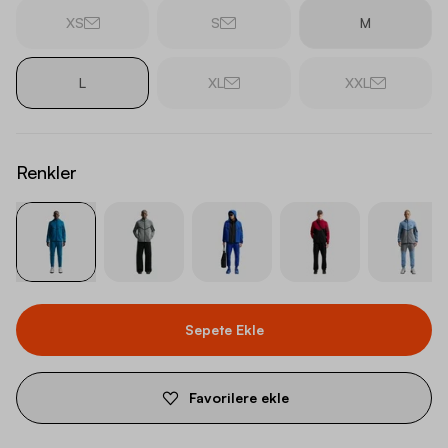
XS
S
M
L
XL
XXL
Renkler
Sepete Ekle
Favorilere ekle