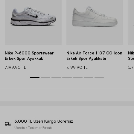
Nike P-6000 Sportswear
Nike Air Force 1 '07 CO Icon
Ni
Erkek Spor Ayakkabı
Erkek Spor Ayakkabı
Sp
7.199,90 TL
7.199,90 TL
5.
5.000 TL Üzeri Kargo Ücretsiz
Ücretsiz Teslimat Fırsatı