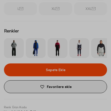
L
XL
XXL
Renkler
Sepete Ekle
Favorilere ekle
Renk
Ürün Kodu