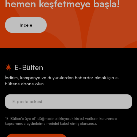
hemen keşfetmeye başla!
İncele
E-Bülten
İndirim, kampanya ve duyurulardan haberdar olmak için e-
bültene abone olun.
“E-Bülten’e üye ol” düğmesine tıklayarak kişisel verilerin korunması
kapsamında aydınlatma metnini kabul etmiş olursunuz.