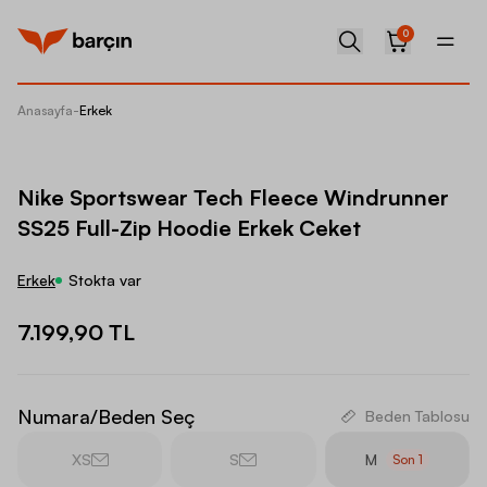
0
Anasayfa
-
Erkek
Nike Sp
Nike Sportswear Tech Fleece Windrunner
SS25 Full-Zip Hoodie Erkek Ceket
Erkek
Stokta var
7.199,90 TL
Numara/Beden Seç
Beden Tablosu
XS
S
M
Son
1