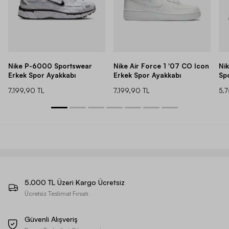
Nike P-6000 Sportswear
Nike Air Force 1 '07 CO Icon
Ni
Erkek Spor Ayakkabı
Erkek Spor Ayakkabı
Sp
7.199,90 TL
7.199,90 TL
5.
5.000 TL Üzeri Kargo Ücretsiz
Ücretsiz Teslimat Fırsatı
Güvenli Alışveriş