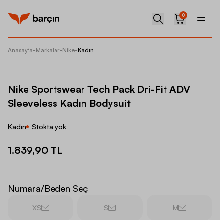
0
Anasayfa
-
Markalar
-
Nike
-
Kadın
Nike Sp
Nike Sportswear Tech Pack Dri-Fit ADV
Sleeveless Kadın Bodysuit
Kadın
Stokta yok
1.839,90 TL
Numara/Beden Seç
XS
S
M