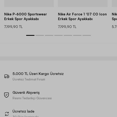
Nike P-6000 Sportswear
Nike Air Force 1 '07 CO Icon
Ni
Erkek Spor Ayakkabı
Erkek Spor Ayakkabı
Sp
7.199,90 TL
7.199,90 TL
5.
5.000 TL Üzeri Kargo Ücretsiz
Ücretsiz Teslimat Fırsatı
Güvenli Alışveriş
Resmi Tedarikçi Güvencesi
Ücretsiz İade
30 Gün İçerisinde