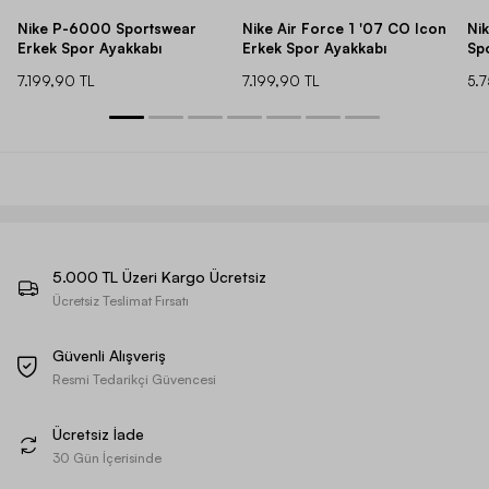
Nike P-6000 Sportswear
Nike Air Force 1 '07 CO Icon
Ni
Erkek Spor Ayakkabı
Erkek Spor Ayakkabı
Sp
7.199,90 TL
7.199,90 TL
5.
5.000 TL Üzeri Kargo Ücretsiz
Ücretsiz Teslimat Fırsatı
Güvenli Alışveriş
Resmi Tedarikçi Güvencesi
Ücretsiz İade
30 Gün İçerisinde