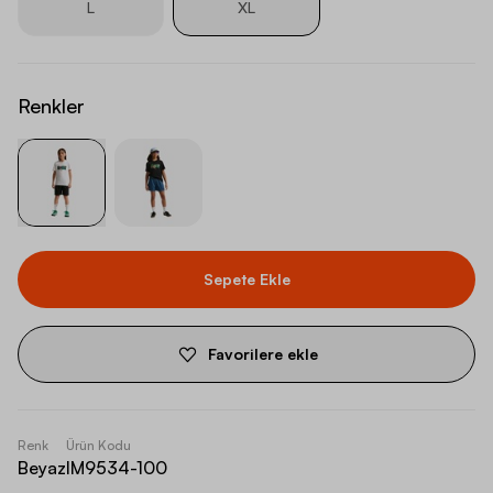
L
XL
Renkler
Sepete Ekle
Favorilere ekle
Renk
Ürün Kodu
Beyaz
IM9534-100