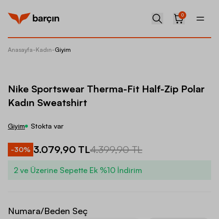
0
Anasayfa
-
Kadın
-
Giyim
Nike Sp
Nike Sportswear Therma-Fit Half-Zip Polar
Kadın Sweatshirt
Giyim
Stokta var
3.079,90 TL
4.399,90 TL
-
30
%
2 ve Üzerine Sepette Ek %10 İndirim
Numara/Beden Seç