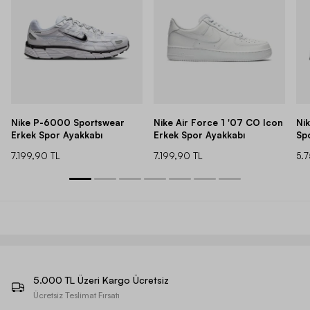
Nike P-6000 Sportswear
Nike Air Force 1 '07 CO Icon
Ni
Erkek Spor Ayakkabı
Erkek Spor Ayakkabı
Sp
7.199,90 TL
7.199,90 TL
5.
5.000 TL Üzeri Kargo Ücretsiz
Ücretsiz Teslimat Fırsatı