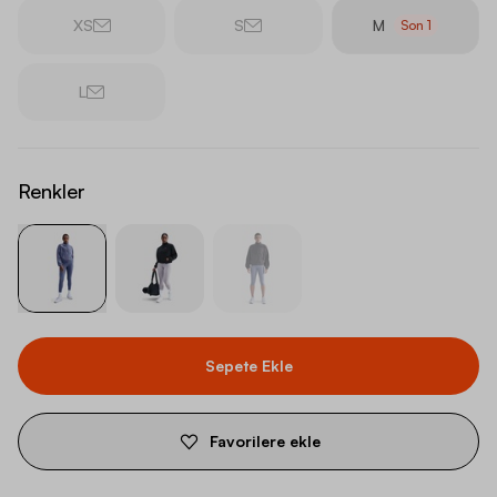
XS
S
M
Son
1
L
Renkler
Sepete Ekle
Favorilere ekle