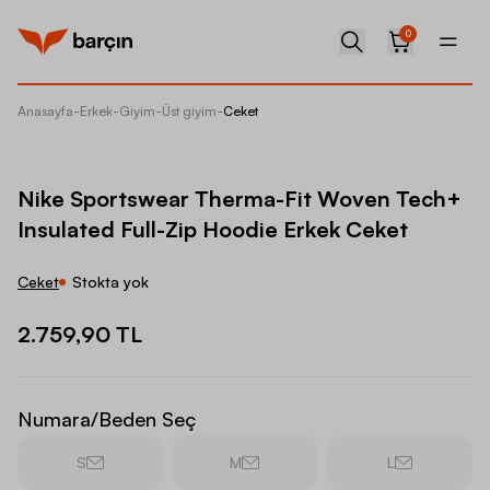
0
Anasayfa
-
Erkek
-
Giyim
-
Üst giyim
-
Ceket
Nike Sp
Nike Sportswear Therma-Fit Woven Tech+
Insulated Full-Zip Hoodie Erkek Ceket
Ceket
Stokta yok
2.759,90 TL
Numara/Beden Seç
S
M
L