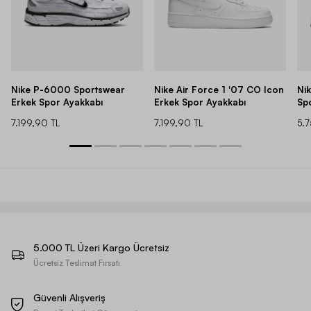
Nike P-6000 Sportswear
Nike Air Force 1 '07 CO Icon
Ni
Erkek Spor Ayakkabı
Erkek Spor Ayakkabı
Sp
7.199,90 TL
7.199,90 TL
5.
5.000 TL Üzeri Kargo Ücretsiz
Ücretsiz Teslimat Fırsatı
Güvenli Alışveriş