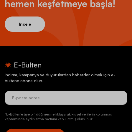
hemen keşfetmeye başla!
İncele
E-Bülten
İndirim, kampanya ve duyurulardan haberdar olmak için e-
bültene abone olun.
“E-Bülten’e üye ol” düğmesine tıklayarak kişisel verilerin korunması
kapsamında aydınlatma metnini kabul etmiş olursunuz.