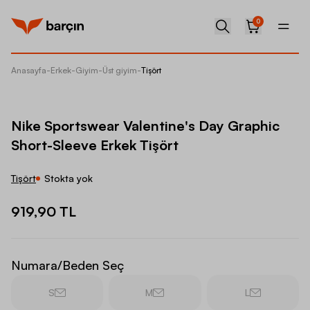
0
Anasayfa
-
Erkek
-
Giyim
-
Üst giyim
-
Tişört
Nike Sp
Nike Sportswear Valentine's Day Graphic
Short-Sleeve Erkek Tişört
Tişört
Stokta yok
919,90 TL
Numara/Beden Seç
S
M
L