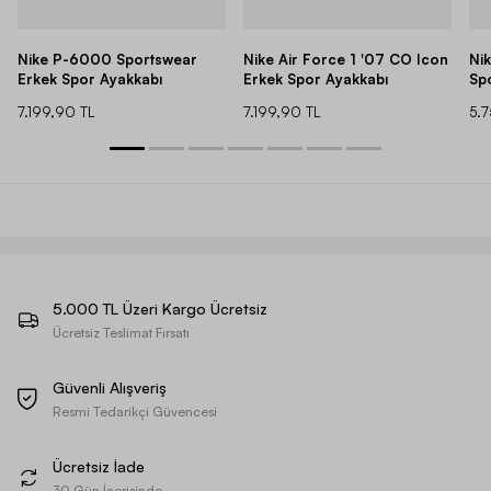
Nike P-6000 Sportswear
Nike Air Force 1 '07 CO Icon
Ni
Erkek Spor Ayakkabı
Erkek Spor Ayakkabı
Sp
7.199,90 TL
7.199,90 TL
5.
5.000 TL Üzeri Kargo Ücretsiz
Ücretsiz Teslimat Fırsatı
Güvenli Alışveriş
Resmi Tedarikçi Güvencesi
Ücretsiz İade
30 Gün İçerisinde