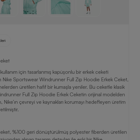
leri
Ceket
llanım için tasarlanmış kapüşonlu bir erkek ceketi
lan Nike Sportswear Windrunner Full Zip Hoodie Erkek Ceket,
elerden üretilen hafif bir kumaşla yeniler. Bu ceketle klasik
Windrunner Full Zip Hoodie Erkek Ceketin orijinal modelden
 ürün, Nike’ın çevreyi ve kaynakları korumayı hedefleyen üretim
ilmiştir.
eket, %100 geri dönüştürülmüş polyester fiberden üretilen
ersiyondan alınan tasarım detayları ile eski bir Nike