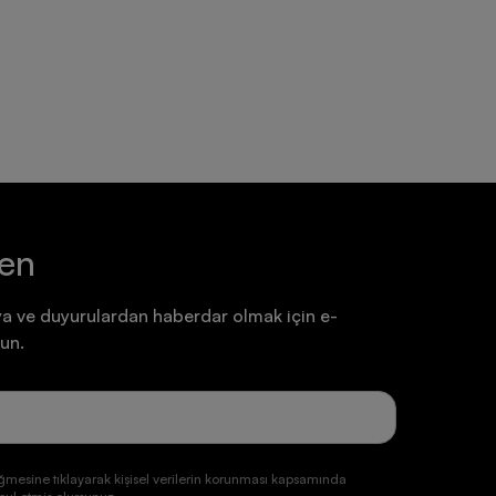
Ayakkabı
Ayakkabı
7.199,90 TL
7.199,90 TL
ten
a ve duyurulardan haberdar olmak için e-
un.
ğmesine tıklayarak kişisel verilerin korunması kapsamında