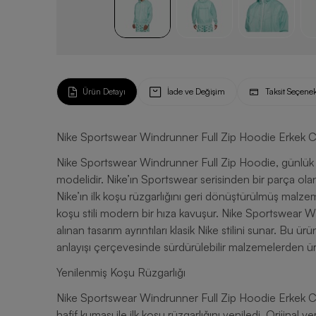
Ürün Detayı
İade ve Değişim
Taksit Seçenek
Nike Sportswear Windrunner Full Zip Hoodie Erkek 
Nike Sportswear Windrunner Full Zip Hoodie, günlük ku
modelidir. Nike’ın Sportswear serisinden bir parça o
Nike’ın ilk koşu rüzgarlığını geri dönüştürülmüş malzem
koşu stili modern bir hıza kavuşur. Nike Sportswear 
alınan tasarım ayrıntıları klasik Nike stilini sunar. Bu
anlayışı çerçevesinde sürdürülebilir malzemelerden üret
Yenilenmiş Koşu Rüzgarlığı
Nike Sportswear Windrunner Full Zip Hoodie Erkek C
hafif kumaşı ile ilk koşu rüzgarlığını yeniledi. Orijinal v