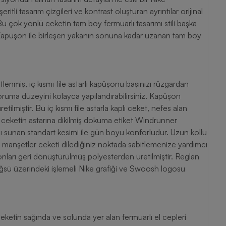
tli tasarım çizgileri ve kontrast oluşturan ayrıntılar orijinal
Bu çok yönlü ceketin tam boy fermuarlı tasarımı stili başka
. Kapüşon ile birleşen yakanın sonuna kadar uzanan tam boy
enmiş, iç kısmı file astarlı kapüşonu başınızı rüzgardan
ruma düzeyini kolayca yapılandırabilirsiniz. Kapüşon
tilmiştir. Bu iç kısmı file astarla kaplı ceket, nefes alan
r ceketin astarına dikilmiş dokuma etiket Windrunner
yapı sunan standart kesimi ile gün boyu konforludur. Uzun kollu
illi manşetler ceketi dilediğiniz noktada sabitlemenize yardımcı
ordonları geri dönüştürülmüş polyesterden üretilmiştir. Reglan
öğsü üzerindeki işlemeli Nike grafiği ve Swoosh logosu
etin sağında ve solunda yer alan fermuarlı el cepleri