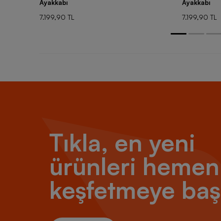
Ayakkabı
Ayakkabı
7.199,90 TL
7.199,90 TL
Tıkla, en yeni
ürünleri hemen
keşfetmeye baş