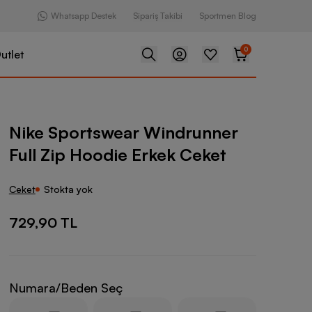
Whatsapp Destek
Sipariş Takibi
Sportmen Blog
0
utlet
ear Windrunner Full Zip Hoodie Erkek Ceket
Nike Sportswear Windrunner
Full Zip Hoodie Erkek Ceket
Ceket
Stokta yok
729,90 TL
Numara/Beden Seç