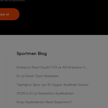
ul etmiş olursunuz.
üye ol
Sportmen Blog
Krampon Nasıl Seçilir? FG ve AG Krampon Farkları Nelerdir?
En İyi Erkek Tişört Markaları
Yaptığınız Spor için En Uygun Ayakkabı Seçimi
2025’in En İyi Basketbol Ayakkabıları
Koşu Ayakkabısını Nasıl Seçersiniz?