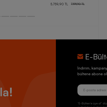
5.759,90 TL
7.199,90 TL
E-Bül
İndirim, kampany
bültene abone ol
la!
“E-Bülten’e üye ol” dü