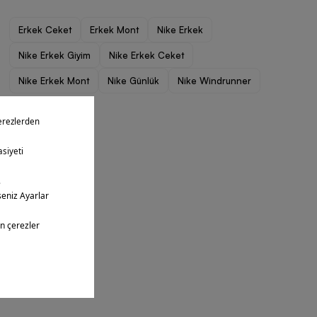
Erkek Ceket
Erkek Mont
Nike Erkek
Nike Erkek Giyim
Nike Erkek Ceket
Nike Erkek Mont
Nike Günlük
Nike Windrunner