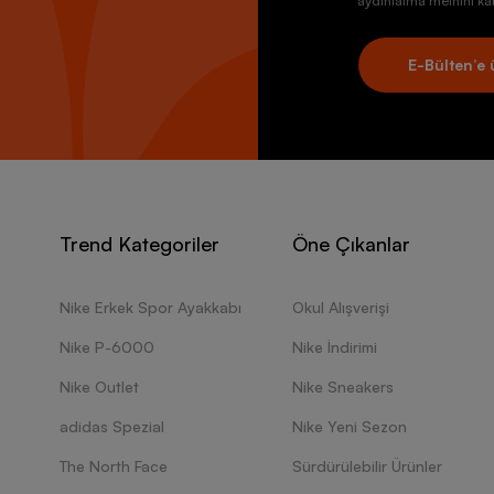
aydınlatma metnini kab
E-Bülten’e 
Trend Kategoriler
Öne Çıkanlar
Nike Erkek Spor Ayakkabı
Okul Alışverişi
Nike P-6000
Nike İndirimi
Nike Outlet
Nike Sneakers
adidas Spezial
Nike Yeni Sezon
The North Face
Sürdürülebilir Ürünler