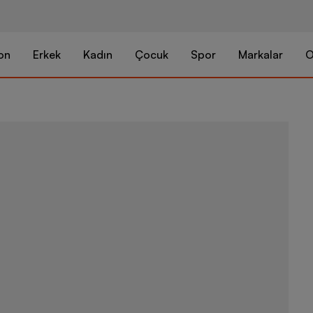
on
Erkek
Kadın
Çocuk
Spor
Markalar
O
Nike Sportsw