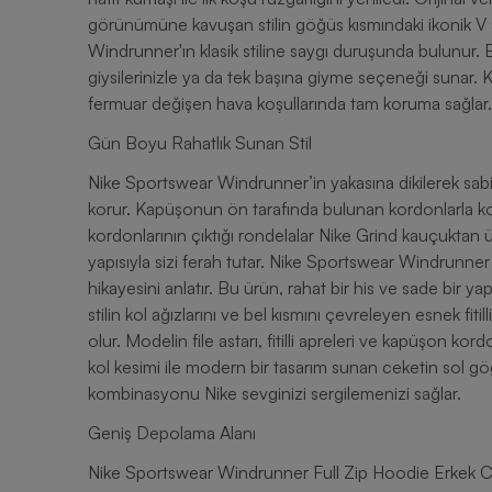
görünümüne kavuşan stilin göğüs kısmındaki ikonik V şeri
Windrunner'ın klasik stiline saygı duruşunda bulunur. 
giysilerinizle ya da tek başına giyme seçeneği sunar
fermuar değişen hava koşullarında tam koruma sağlar.
Gün Boyu Rahatlık Sunan Stil
Nike Sportswear Windrunner’in yakasına dikilerek sabitl
korur. Kapüşonun ön tarafında bulunan kordonlarla ko
kordonlarının çıktığı rondelalar Nike Grind kauçuktan üre
yapısıyla sizi ferah tutar. Nike Sportswear Windrunne
hikayesini anlatır. Bu ürün, rahat bir his ve sade bir 
stilin kol ağızlarını ve bel kısmını çevreleyen esnek fit
olur. Modelin file astarı, fitilli apreleri ve kapüşon k
kol kesimi ile modern bir tasarım sunan ceketin sol g
kombinasyonu Nike sevginizi sergilemenizi sağlar.
Geniş Depolama Alanı
Nike Sportswear Windrunner Full Zip Hoodie Erkek Cek