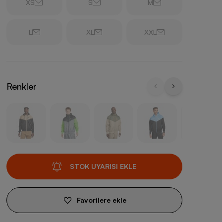
XS
S
M
L
XL
XXL
Renkler
STOK UYARISI EKLE
Favorilere ekle