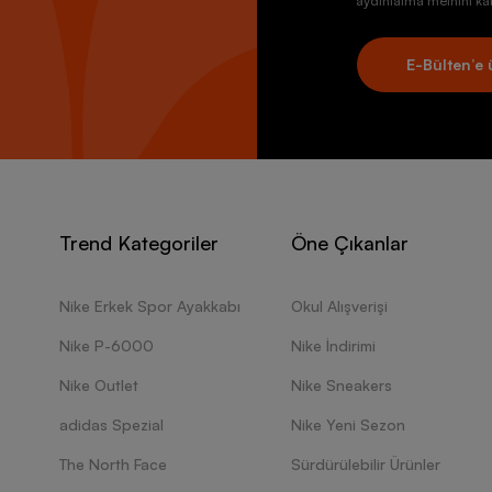
aydınlatma metnini kab
E-Bülten’e 
Trend Kategoriler
Öne Çıkanlar
Nike Erkek Spor Ayakkabı
Okul Alışverişi
Nike P-6000
Nike İndirimi
Nike Outlet
Nike Sneakers
adidas Spezial
Nike Yeni Sezon
The North Face
Sürdürülebilir Ürünler