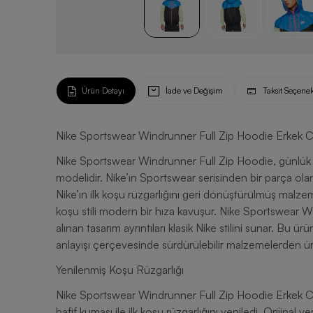
Ürün Detayı
İade ve Değişim
Taksit Seçenek
Nike Sportswear Windrunner Full Zip Hoodie Erkek 
Nike Sportswear Windrunner Full Zip Hoodie, günlük ku
modelidir. Nike’ın Sportswear serisinden bir parça o
Nike’ın ilk koşu rüzgarlığını geri dönüştürülmüş malzem
koşu stili modern bir hıza kavuşur. Nike Sportswear 
alınan tasarım ayrıntıları klasik Nike stilini sunar. Bu
anlayışı çerçevesinde sürdürülebilir malzemelerden üret
Yenilenmiş Koşu Rüzgarlığı
Nike Sportswear Windrunner Full Zip Hoodie Erkek C
hafif kumaşı ile ilk koşu rüzgarlığını yeniledi. Orijinal v