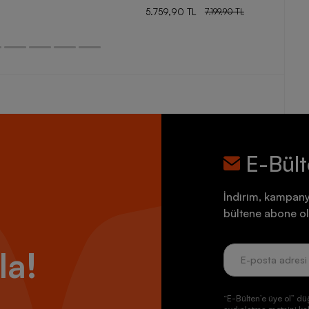
5.759,90 TL
7.199,90 TL
E-Bül
İndirim, kampany
bültene abone ol
la!
“E-Bülten’e üye ol” dü