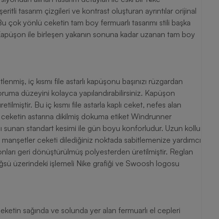
tli tasarım çizgileri ve kontrast oluşturan ayrıntılar orijinal
Bu çok yönlü ceketin tam boy fermuarlı tasarımı stili başka
. Kapüşon ile birleşen yakanın sonuna kadar uzanan tam boy
enmiş, iç kısmı file astarlı kapüşonu başınızı rüzgardan
ruma düzeyini kolayca yapılandırabilirsiniz. Kapüşon
tilmiştir. Bu iç kısmı file astarla kaplı ceket, nefes alan
r ceketin astarına dikilmiş dokuma etiket Windrunner
yapı sunan standart kesimi ile gün boyu konforludur. Uzun kollu
illi manşetler ceketi dilediğiniz noktada sabitlemenize yardımcı
ordonları geri dönüştürülmüş polyesterden üretilmiştir. Reglan
öğsü üzerindeki işlemeli Nike grafiği ve Swoosh logosu
etin sağında ve solunda yer alan fermuarlı el cepleri