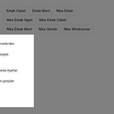
Erkek Ceket
Erkek Mont
Nike Erkek
Nike Erkek Giyim
Nike Erkek Ceket
Nike Erkek Mont
Nike Günlük
Nike Windrunner