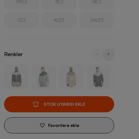
XS
S
M
L
XL
XXL
Renkler
STOK UYARISI EKLE
Favorilere ekle