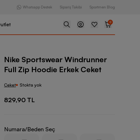
Whatsapp Destek
Sipariş Takibi
Sportmen Blog
0
utlet
ear Windrunner Full Zip Hoodie Erkek Ceket
Nike Sportswear Windrunner
Full Zip Hoodie Erkek Ceket
Ceket
Stokta yok
829,90 TL
Numara/Beden Seç