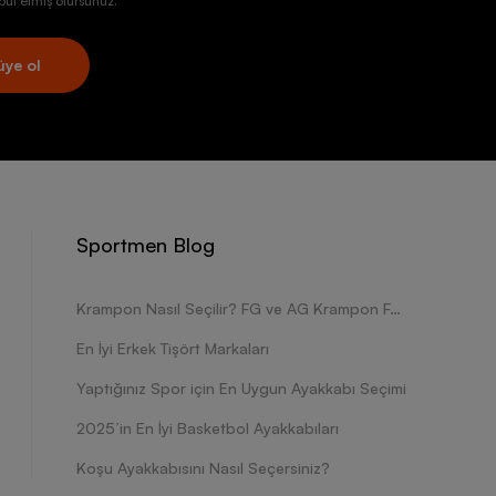
ul etmiş olursunuz.
üye ol
Sportmen Blog
Krampon Nasıl Seçilir? FG ve AG Krampon Farkları Nelerdir?
En İyi Erkek Tişört Markaları
Yaptığınız Spor için En Uygun Ayakkabı Seçimi
2025’in En İyi Basketbol Ayakkabıları
Koşu Ayakkabısını Nasıl Seçersiniz?