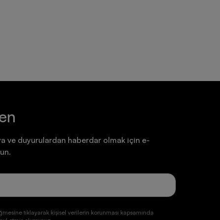
Ayakkabı
Ayakkabı
7.199,90 TL
7.199,90 TL
ten
a ve duyurulardan haberdar olmak için e-
un.
ğmesine tıklayarak kişisel verilerin korunması kapsamında