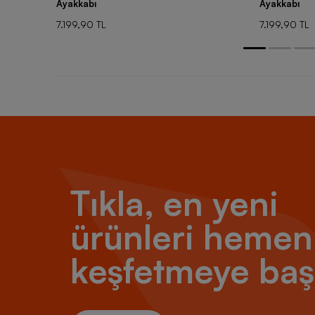
Ayakkabı
Ayakkabı
7.199,90 TL
7.199,90 TL
Tıkla, en yeni
ürünleri hemen
keşfetmeye baş