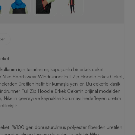
leri
Ceket
llanım için tasarlanmış kapüşonlu bir erkek ceketi
lan Nike Sportswear Windrunner Full Zip Hoodie Erkek Ceket,
elerden üretilen hafif bir kumaşla yeniler. Bu ceketle klasik
Windrunner Full Zip Hoodie Erkek Ceketin orijinal modelden
 ürün, Nike’ın çevreyi ve kaynakları korumayı hedefleyen üretim
ilmiştir.
eket, %100 geri dönüştürülmüş polyester fiberden üretilen
ersiyondan alınan tasarım detayları ile eski bir Nike