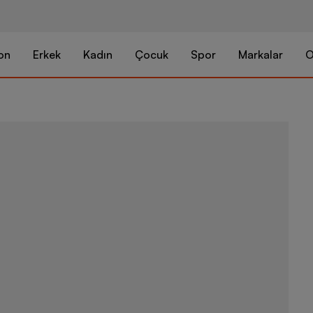
on
Erkek
Kadın
Çocuk
Spor
Markalar
O
Nike Sportsw