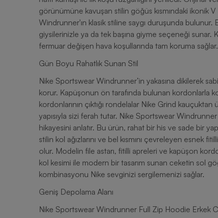
görünümüne kavuşan stilin göğüs kısmındaki ikonik V şeri
Windrunner'ın klasik stiline saygı duruşunda bulunur. 
giysilerinizle ya da tek başına giyme seçeneği sunar
fermuar değişen hava koşullarında tam koruma sağlar.
Gün Boyu Rahatlık Sunan Stil
Nike Sportswear Windrunner’in yakasına dikilerek sabitl
korur. Kapüşonun ön tarafında bulunan kordonlarla ko
kordonlarının çıktığı rondelalar Nike Grind kauçuktan üre
yapısıyla sizi ferah tutar. Nike Sportswear Windrunne
hikayesini anlatır. Bu ürün, rahat bir his ve sade bir 
stilin kol ağızlarını ve bel kısmını çevreleyen esnek fit
olur. Modelin file astarı, fitilli apreleri ve kapüşon k
kol kesimi ile modern bir tasarım sunan ceketin sol g
kombinasyonu Nike sevginizi sergilemenizi sağlar.
Geniş Depolama Alanı
Nike Sportswear Windrunner Full Zip Hoodie Erkek Cek