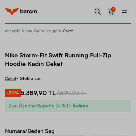
0
Anasayfa
-
Kadın
-
Giyim
-
Üst giyim
-
Ceket
Nike St
Nike Storm-Fit Swift Running Full-Zip
Hoodie Kadın Ceket
Ceket
Stokta var
5.389,90 TL
7.699,90 TL
-
30
%
2 ve Üzerine Sepette Ek %10 İndirim
Numara/Beden Seç