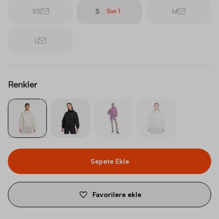
XS
S
M
Son
1
L
Renkler
Sepete Ekle
Favorilere ekle