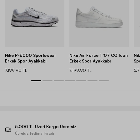
Nike P-6000 Sportswear
Nike Air Force 1 '07 CO Icon
Ni
Erkek Spor Ayakkabı
Erkek Spor Ayakkabı
Sp
7.199,90 TL
7.199,90 TL
5.
5.000 TL Üzeri Kargo Ücretsiz
Ücretsiz Teslimat Fırsatı