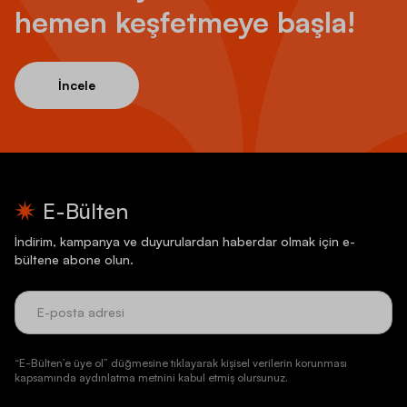
hemen keşfetmeye başla!
İncele
E-Bülten
İndirim, kampanya ve duyurulardan haberdar olmak için e-
bültene abone olun.
“E-Bülten’e üye ol” düğmesine tıklayarak kişisel verilerin korunması
kapsamında aydınlatma metnini kabul etmiş olursunuz.