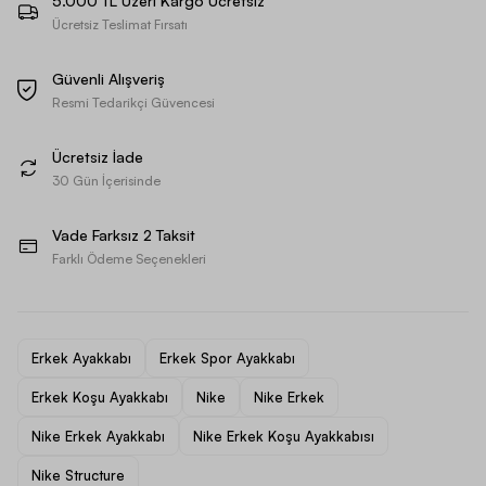
5.000 TL Üzeri Kargo Ücretsiz
Ücretsiz Teslimat Fırsatı
Güvenli Alışveriş
Resmi Tedarikçi Güvencesi
Ücretsiz İade
30 Gün İçerisinde
Vade Farksız 2 Taksit
Farklı Ödeme Seçenekleri
Erkek Ayakkabı
Erkek Spor Ayakkabı
Erkek Koşu Ayakkabı
Nike
Nike Erkek
Nike Erkek Ayakkabı
Nike Erkek Koşu Ayakkabısı
Nike Structure