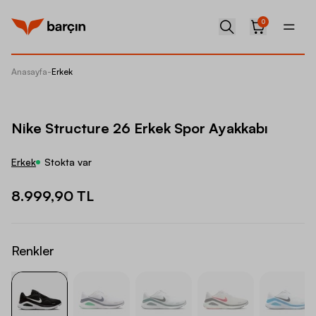
0
Anasayfa
-
Erkek
Nike St
Nike Structure 26 Erkek Spor Ayakkabı
Erkek
Stokta var
8.999,90 TL
Renkler