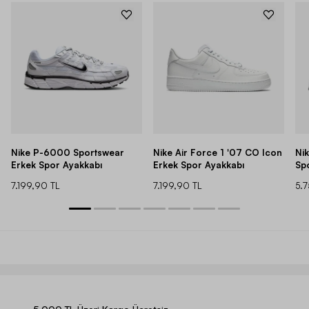
Nike P-6000 Sportswear
Nike Air Force 1 '07 CO Icon
Ni
Erkek Spor Ayakkabı
Erkek Spor Ayakkabı
Sp
7.199,90 TL
7.199,90 TL
5.