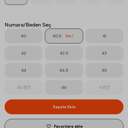
Numara/Beden Seç
40
40.5
41
Son
1
42
42.5
43
44
44.5
45
45.5
46
47
Sepete Ekle
Favorilere ekle