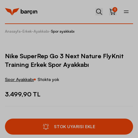
0
Anasayfa
-
Erkek
-
Ayakkabı
-
Spor ayakkabı
Nike Su
Nike SuperRep Go 3 Next Nature FlyKnit
Training Erkek Spor Ayakkabı
Spor Ayakkabı
Stokta yok
3.499,90 TL
STOK UYARISI EKLE