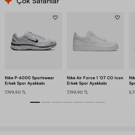
Çok Satanlar
Nike P-6000 Sportswear
Nike Air Force 1 '07 CO Icon
Ni
Erkek Spor Ayakkabı
Erkek Spor Ayakkabı
Sp
7.199,90 TL
7.199,90 TL
5.