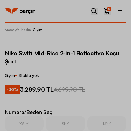
0
Anasayfa
-
Kadın
-
Giyim
Nike Sw
Nike Swift Mid-Rise 2-in-1 Reflective Koşu
Şort
Giyim
Stokta yok
3.289,90 TL
4.699,90 TL
-
30
%
Numara/Beden Seç
XS
S
M