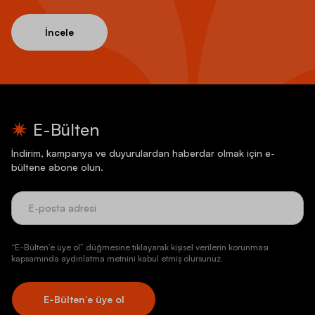
İncele
E-Bülten
İndirim, kampanya ve duyurulardan haberdar olmak için e-
bültene abone olun.
“E-Bülten’e üye ol” düğmesine tıklayarak kişisel verilerin korunması
kapsamında aydınlatma metnini kabul etmiş olursunuz.
E-Bülten’e üye ol