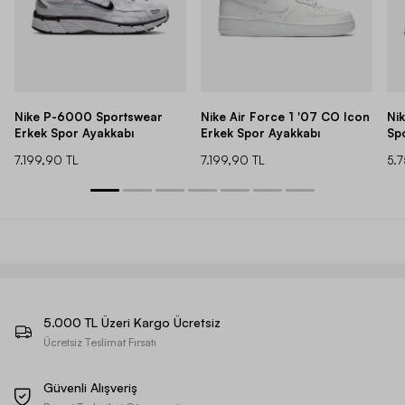
Nike P-6000 Sportswear
Nike Air Force 1 '07 CO Icon
Ni
Erkek Spor Ayakkabı
Erkek Spor Ayakkabı
Sp
7.199,90 TL
7.199,90 TL
5.
5.000 TL Üzeri Kargo Ücretsiz
Ücretsiz Teslimat Fırsatı
Güvenli Alışveriş