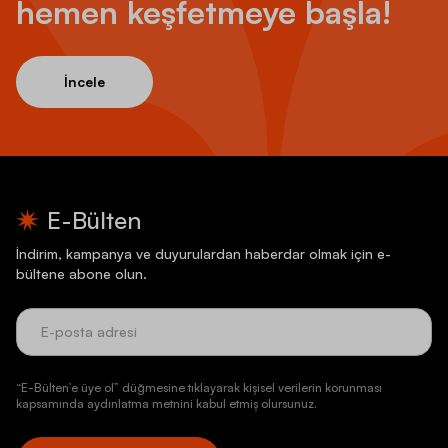
hemen keşfetmeye başla!
İncele
E-Bülten
İndirim, kampanya ve duyurulardan haberdar olmak için e-
bültene abone olun.
“E-Bülten’e üye ol” düğmesine tıklayarak kişisel verilerin korunması
kapsamında aydınlatma metnini kabul etmiş olursunuz.