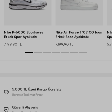
Nike P-6000 Sportswear
Nike Air Force 1 '07 CO Icon
Ni
Erkek Spor Ayakkabı
Erkek Spor Ayakkabı
Sp
7.199,90 TL
7.199,90 TL
5.
5.000 TL Üzeri Kargo Ücretsiz
Ücretsiz Teslimat Fırsatı
Güvenli Alışveriş