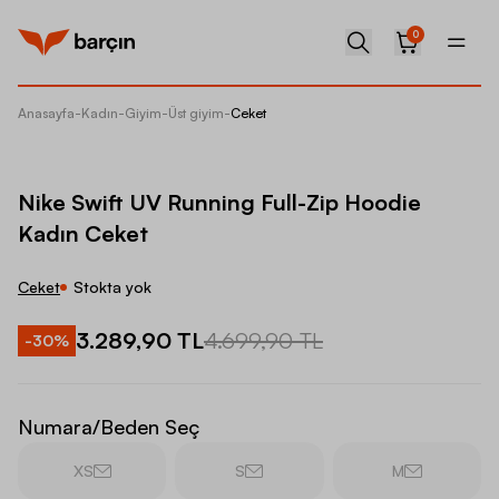
0
Anasayfa
-
Kadın
-
Giyim
-
Üst giyim
-
Ceket
Nike Sw
Nike Swift UV Running Full-Zip Hoodie
Kadın Ceket
Ceket
Stokta yok
3.289,90 TL
4.699,90 TL
-
30
%
Numara/Beden Seç
XS
S
M