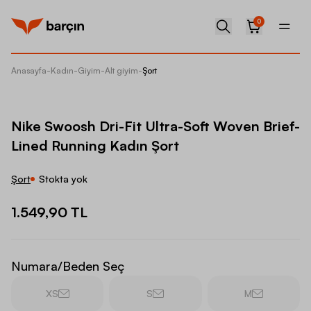
0
Anasayfa
-
Kadın
-
Giyim
-
Alt giyim
-
Şort
Nike Sw
Nike Swoosh Dri-Fit Ultra-Soft Woven Brief-
Lined Running Kadın Şort
Şort
Stokta yok
1.549,90 TL
Numara/Beden Seç
XS
S
M