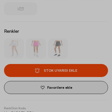
L
Renkler
STOK UYARISI EKLE
Favorilere ekle
Renk
Ürün Kodu