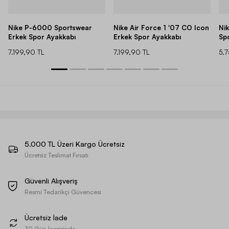
Nike P-6000 Sportswear
Nike Air Force 1 '07 CO Icon
Ni
Erkek Spor Ayakkabı
Erkek Spor Ayakkabı
Sp
7.199,90 TL
7.199,90 TL
5.
5.000 TL Üzeri Kargo Ücretsiz
Ücretsiz Teslimat Fırsatı
Güvenli Alışveriş
Resmi Tedarikçi Güvencesi
Ücretsiz İade
30 Gün İçerisinde