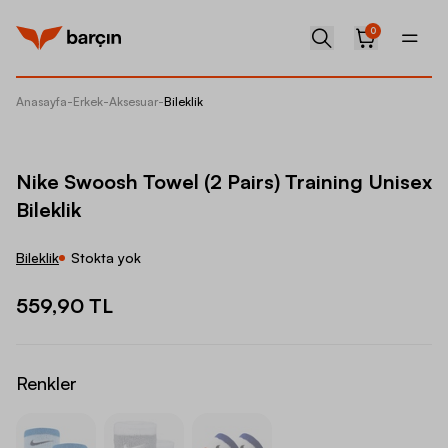
0
Anasayfa
-
Erkek
-
Aksesuar
-
Bileklik
Nike Swo
Nike Swoosh Towel (2 Pairs) Training Unisex
Bileklik
Bileklik
Stokta yok
559,90 TL
Renkler