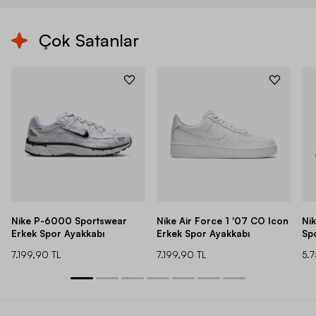
Çok Satanlar
Nike P-6000 Sportswear
Nike Air Force 1 '07 CO Icon
Ni
Erkek Spor Ayakkabı
Erkek Spor Ayakkabı
Sp
7.199,90 TL
7.199,90 TL
5.