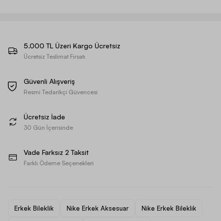
5.000 TL Üzeri Kargo Ücretsiz
Ücretsiz Teslimat Fırsatı
Güvenli Alışveriş
Resmi Tedarikçi Güvencesi
Ücretsiz İade
30 Gün İçerisinde
Vade Farksız 2 Taksit
Farklı Ödeme Seçenekleri
Erkek Bileklik
Nike Erkek Aksesuar
Nike Erkek Bileklik