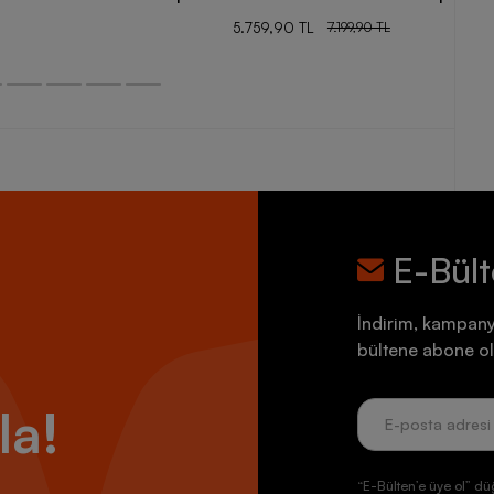
5.759,90 TL
7.199,90 TL
E-Bül
İndirim, kampany
bültene abone ol
la!
“E-Bülten’e üye ol” dü