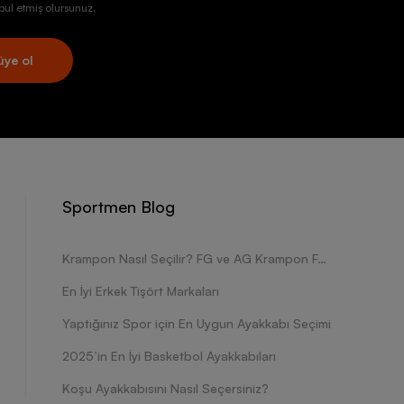
ul etmiş olursunuz.
üye ol
Sportmen Blog
Krampon Nasıl Seçilir? FG ve AG Krampon Farkları Nelerdir?
En İyi Erkek Tişört Markaları
Yaptığınız Spor için En Uygun Ayakkabı Seçimi
2025’in En İyi Basketbol Ayakkabıları
Koşu Ayakkabısını Nasıl Seçersiniz?