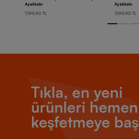
Ayakkabı
Ayakkabı
7.199,90 TL
7.199,90 TL
Tıkla, en yeni
ürünleri hemen
keşfetmeye baş