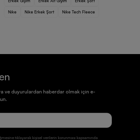
Erkek Giyim
Erkek Alt Giyim
Erkek Şort
Ayakkabı
Ayakkabı
Nike
Nike Erkek Şort
Nike Tech Fleece
7.199,90 TL
7.199,90 TL
ten
a ve duyurulardan haberdar olmak için e-
un.
ğmesine tıklayarak kişisel verilerin korunması kapsamında