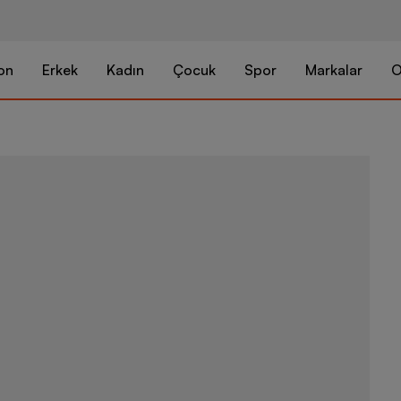
on
Erkek
Kadın
Çocuk
Spor
Markalar
O
Nike Tech Fl