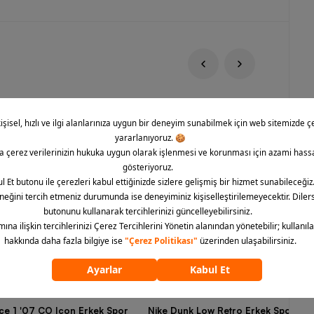
rce 1 '07 CO Icon Erkek Spor
Nike Dunk Low Retro Erkek Spor Aya