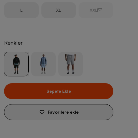
L
XL
XXL
Renkler
Sepete Ekle
Favorilere ekle