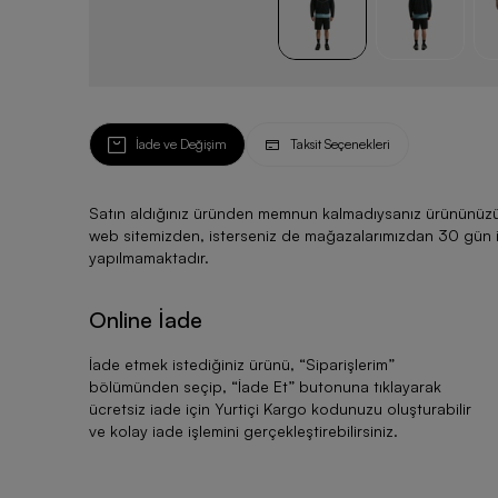
İade ve Değişim
Taksit Seçenekleri
Satın aldığınız üründen memnun kalmadıysanız ürününüzü ku
web sitemizden, isterseniz de mağazalarımızdan 30 gün için
yapılmamaktadır.
Online İade
İade etmek istediğiniz ürünü, “
Siparişlerim
”
bölümünden seçip, “
İade Et
” butonuna tıklayarak
ücretsiz iade için Yurtiçi Kargo kodunuzu oluşturabilir
ve kolay iade işlemini gerçekleştirebilirsiniz.