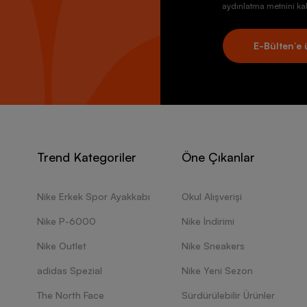
aydınlatma metnini kab
E-Bülten’e 
Trend Kategoriler
Öne Çıkanlar
Nike Erkek Spor Ayakkabı
Okul Alışverişi
Nike P-6000
Nike İndirimi
Nike Outlet
Nike Sneakers
adidas Spezial
Nike Yeni Sezon
The North Face
Sürdürülebilir Ürünler