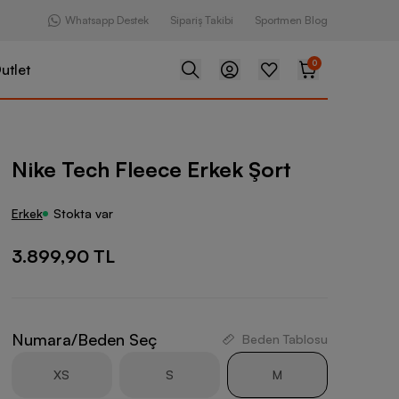
Whatsapp Destek
Sipariş Takibi
Sportmen Blog
0
utlet
eece Erkek Şort
Nike Tech Fleece Erkek Şort
Erkek
Stokta var
3.899,90 TL
Numara/Beden Seç
Beden Tablosu
XS
S
M