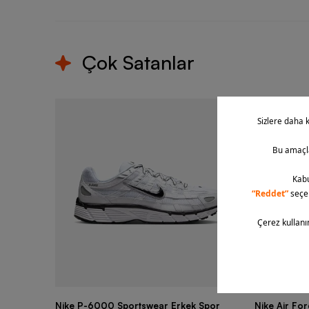
Çok Satanlar
Nike P-6000 Sportswear Erkek Spor
Nike Air Fo