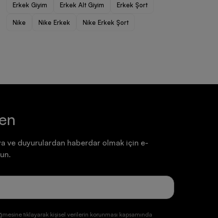
Erkek Giyim
Erkek Alt Giyim
Erkek Şort
Ayakkabı
Ayakkabı
7.199,90 TL
7.199,90 TL
Nike
Nike Erkek
Nike Erkek Şort
ten
a ve duyurulardan haberdar olmak için e-
un.
ğmesine tıklayarak kişisel verilerin korunması kapsamında