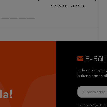
5.759,90 TL
7.199,90 TL
E-Bül
İndirim, kampany
bültene abone ol
la!
“E-Bülten’e üye ol” dü