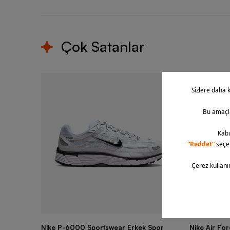
Çok Satanlar
Nike P-6000 Sportswear Erkek Spor
Nike Air Fo