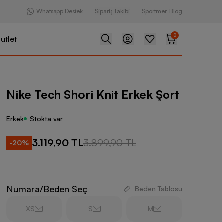
Whatsapp Destek
Sipariş Takibi
Sportmen Blog
0
utlet
ri Knit Erkek Şort
Nike Tech Shori Knit Erkek Şort
Erkek
Stokta var
3.119,90 TL
3.899,90 TL
-
20
%
Numara/Beden Seç
Beden Tablosu
XS
S
M