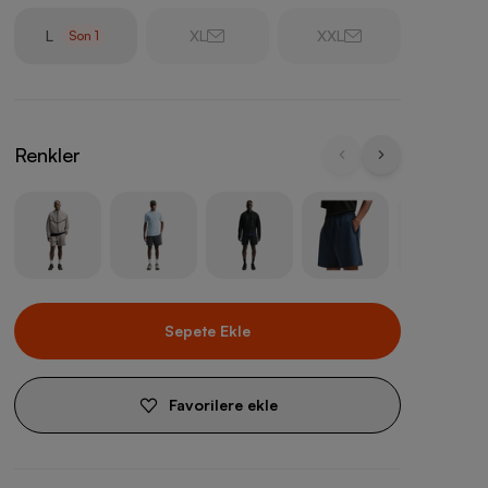
L
XL
XXL
Son
1
Renkler
Sepete Ekle
Favorilere ekle