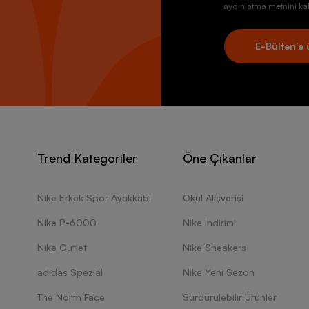
aydınlatma metnini kab
E-Bülten’e 
Trend Kategoriler
Öne Çıkanlar
Nike Erkek Spor Ayakkabı
Okul Alışverişi
Nike P-6000
Nike İndirimi
Nike Outlet
Nike Sneakers
adidas Spezial
Nike Yeni Sezon
The North Face
Sürdürülebilir Ürünler