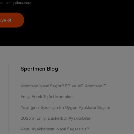
ul etmiş olursunuz.
üye ol
Sportmen Blog
Krampon Nasıl Seçilir? FG ve AG Krampon Farkları Nelerdir?
En İyi Erkek Tişört Markaları
Yaptığınız Spor için En Uygun Ayakkabı Seçimi
2025’in En İyi Basketbol Ayakkabıları
Koşu Ayakkabısını Nasıl Seçersiniz?