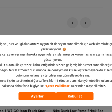
rce 1 '07 CO Icon Erkek Spor
Nike Dunk Low Retro Erkek Spor Aya