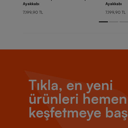
Ayakkabı
Ayakkabı
7.199,90 TL
7.199,90 TL
Tıkla, en yeni
ürünleri hemen
keşfetmeye baş