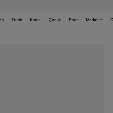
on
Erkek
Kadın
Çocuk
Spor
Markalar
O
Nike Tech Sho