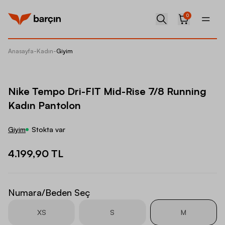
0
Anasayfa
-
Kadın
-
Giyim
Nike Te
Nike Tempo Dri-FIT Mid-Rise 7/8 Running
Kadın Pantolon
Giyim
Stokta var
4.199,90 TL
Numara/Beden Seç
XS
S
M