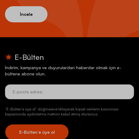
İncele
E-Bülten
İndirim, kampanya ve duyurulardan haberdar olmak için e-
bültene abone olun.
“E-Bülten’e üye ol” düğmesine tıklayarak kişisel verilerin korunması
kapsamında aydınlatma metnini kabul etmiş olursunuz.
E-Bülten’e üye ol