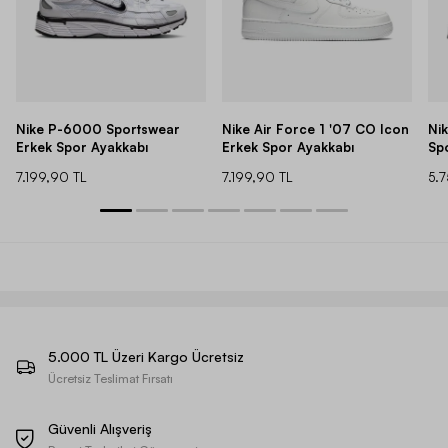
Nike P-6000 Sportswear
Nike Air Force 1 '07 CO Icon
Ni
Erkek Spor Ayakkabı
Erkek Spor Ayakkabı
Sp
7.199,90 TL
7.199,90 TL
5.
5.000 TL Üzeri Kargo Ücretsiz
Ücretsiz Teslimat Fırsatı
Güvenli Alışveriş