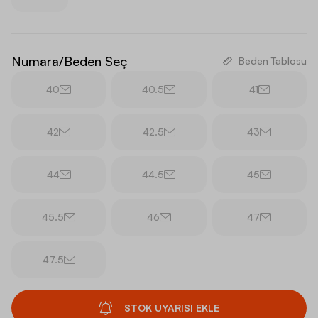
Numara/Beden Seç
Beden Tablosu
40
40.5
41
42
42.5
43
44
44.5
45
45.5
46
47
47.5
STOK UYARISI EKLE