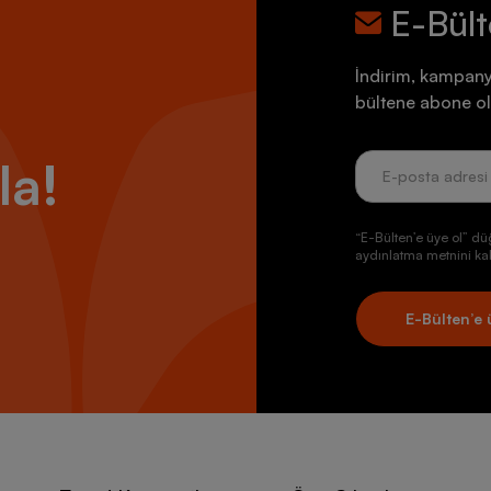
E-Bül
İndirim, kampany
bültene abone ol
la!
“E-Bülten’e üye ol” dü
aydınlatma metnini kab
E-Bülten’e 