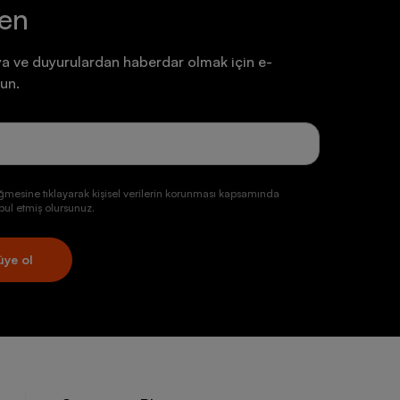
ten
a ve duyurulardan haberdar olmak için e-
un.
ğmesine tıklayarak kişisel verilerin korunması kapsamında
ul etmiş olursunuz.
üye ol