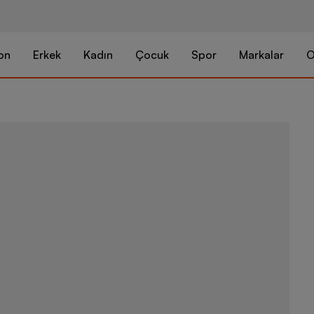
on
Erkek
Kadın
Çocuk
Spor
Markalar
O
Nike Trail R