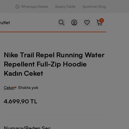
Whatsapp Destek
Sipariş Takibi
Sportmen Blog
0
utlet
epel Running Water Repellent Full-Zip Hoodie Kadın Ceket
Nike Trail Repel Running Water
Repellent Full-Zip Hoodie
Kadın Ceket
Ceket
Stokta yok
4.699,90 TL
Numara/Beden Seç