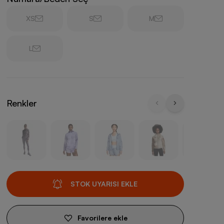
XS
S
M
L
Renkler
STOK UYARISI EKLE
Favorilere ekle