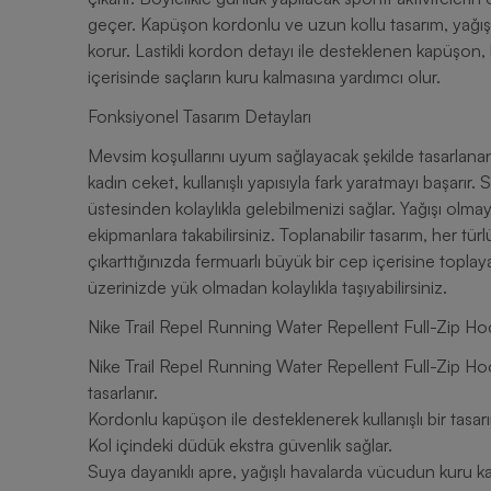
geçer. Kapüşon kordonlu ve uzun kollu tasarım, yağışl
korur. Lastikli kordon detayı ile desteklenen kapüşon,
içerisinde saçların kuru kalmasına yardımcı olur.
Fonksiyonel Tasarım Detayları
Mevsim koşullarını uyum sağlayacak şekilde tasarlana
kadın ceket, kullanışlı yapısıyla fark yaratmayı başarır. 
üstesinden kolaylıkla gelebilmenizi sağlar. Yağışı olmay
ekipmanlara takabilirsiniz. Toplanabilir tasarım, her t
çıkarttığınızda fermuarlı büyük bir cep içerisine toplay
üzerinizde yük olmadan kolaylıkla taşıyabilirsiniz.
Nike Trail Repel Running Water Repellent Full-Zip Hoo
Nike Trail Repel Running Water Repellent Full-Zip H
tasarlanır.
Kordonlu kapüşon ile desteklenerek kullanışlı bir tasa
Kol içindeki düdük ekstra güvenlik sağlar.
Suya dayanıklı apre, yağışlı havalarda vücudun kuru ka