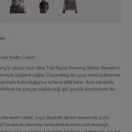
leri
oodie Kadın Ceket
kking’e çıkıyor olun Nike Trail Repel Running Water Repellent
reyle bağlantı sağlar. Dayanıklılığı ile uzun süreli kullanımlar
tasarımıyla bulunduğunuz ortama şıklık katar. Aynı zamanda
kıyafetlerin bir parçası olabileceği gibi günlük kombinlerin de
die kadın ceket, suya dayanıklı apresi sayesinde zorlu
şlı havalarda ıslanmayı önleyerek konforu üst seviyeye
erin olumsuz hava şartları yüzünden sekteye uğramasının önüne