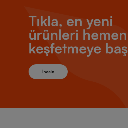
Tıkla, en yeni
ürünleri hemen
keşfetmeye baş
İncele