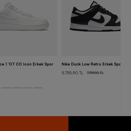
rce 1 '07 CO Icon Erkek Spor
Nike Dunk Low Retro Erkek Spor Aya
5.759,90 TL
7.199,90 TL