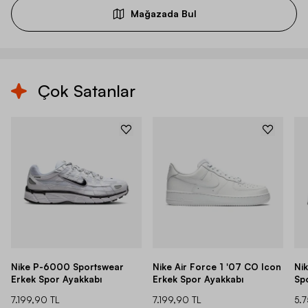
Mağazada Bul
Çok Satanlar
Nike P-6000 Sportswear
Nike Air Force 1 '07 CO Icon
Ni
Erkek Spor Ayakkabı
Erkek Spor Ayakkabı
Sp
7.199,90 TL
7.199,90 TL
5.