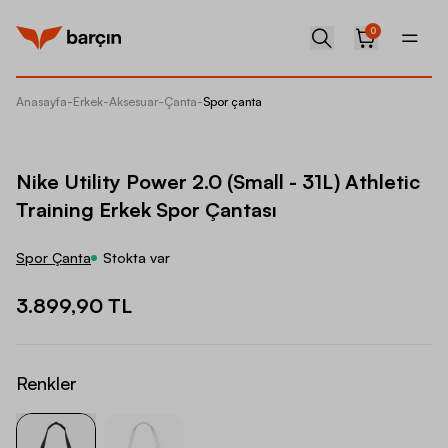
0
Anasayfa
-
Erkek
-
Aksesuar
-
Çanta
-
Spor çanta
Nike Uti
Nike Utility Power 2.0 (Small - 31L) Athletic
Training Erkek Spor Çantası
Spor Çanta
Stokta var
3.899,90 TL
Renkler