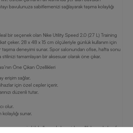
tayı bavulunuza sabitlemenizi sağlayarak taşıma kolaylığı
eal bir seçenek olan Nike Utility Speed 2.0 (27 L) Training
t çeker. 28 x 48 x 15 cm ölçüleriyle günlük kullanım için
 bir taşıma deneyimi sunar. Spor salonundan ofise, hafta sonu
 stilinizi tamamlayan bir aksesuar olarak öne çıkar.
ası’nın Öne Çıkan Özellikleri
y erişim sağlar.
hazlar için özel cepler içerir.
ınızı düzenli tutar.
ı olur.
 kolaylığı sunar.
tası, spor ve günlük kullanımda hem işlevsellik hem de konfor