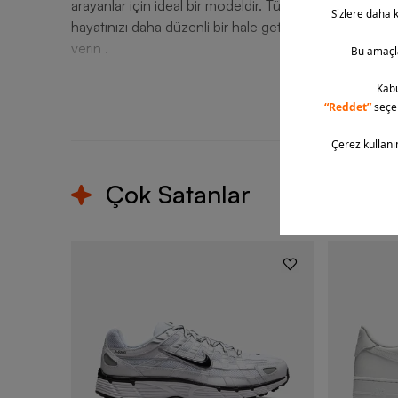
arayanlar için ideal bir modeldir. Tüm ihtiyaçlarınız
hayatınızı daha düzenli bir hale getirin! Nike kalitesin
verin .
T
Çok Satanlar