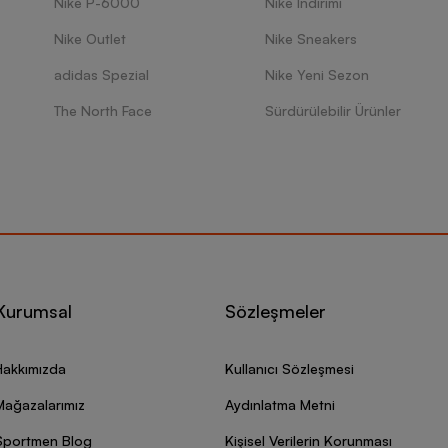
Nike P-6000
Nike İndirimi
Nike Outlet
Nike Sneakers
adidas Spezial
Nike Yeni Sezon
The North Face
Sürdürülebilir Ürünler
Kurumsal
Sözleşmeler
Hakkımızda
Kullanıcı Sözleşmesi
Mağazalarımız
Aydınlatma Metni
Sportmen Blog
Kişisel Verilerin Korunması