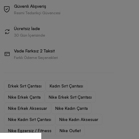
Güvenli Alışveriş
Resmi Tedarikçi Güvencesi
Ücretsiz İade
30 Gün İçerisinde
Vade Farksız 2 Taksit
Farklı Ödeme Seçenekleri
Erkek Sırt Çantası
Kadın Sırt Çantası
Nike Erkek Çanta
Nike Erkek Sırt Çantası
Nike Erkek Aksesuar
Nike Kadın Çanta
Nike Kadın Sırt Çantası
Nike Kadın Aksesuar
Nike Egzersiz / Fitness
Nike Outlet