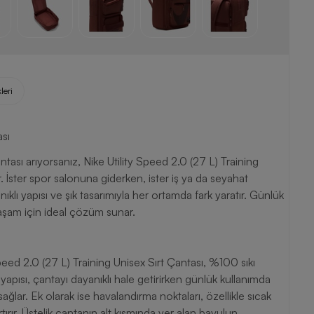
leri
ası
ası arıyorsanız, Nike Utility Speed 2.0 (27 L) Training
. İster spor salonuna giderken, ister iş ya da seyahat
ıklı yapısı ve şık tasarımıyla her ortamda fark yaratır. Günlük
yaşam için ideal çözüm sunar.
peed 2.0 (27 L) Training Unisex Sırt Çantası, %100 sıkı
ısı, çantayı dayanıklı hale getirirken günlük kullanımda
lar. Ek olarak ise havalandırma noktaları, özellikle sıcak
n bavulun