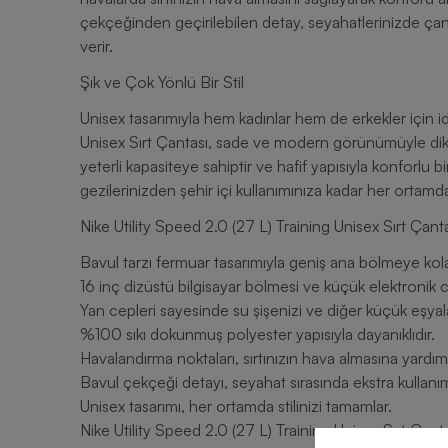
çekçeğinden geçirilebilen detay, seyahatlerinizde çan
verir.
Şık ve Çok Yönlü Bir Stil
Unisex tasarımıyla hem kadınlar hem de erkekler için id
Unisex Sırt Çantası, sade ve modern görünümüyle dikka
yeterli kapasiteye sahiptir ve hafif yapısıyla konforlu
gezilerinizden şehir içi kullanımınıza kadar her ortamda
Nike Utility Speed 2.0 (27 L) Training Unisex Sırt Çant
Bavul tarzı fermuar tasarımıyla geniş ana bölmeye kola
16 inç dizüstü bilgisayar bölmesi ve küçük elektronik ci
Yan cepleri sayesinde su şişenizi ve diğer küçük eşyalar
%100 sıkı dokunmuş polyester yapısıyla dayanıklıdır.
Havalandırma noktaları, sırtınızın hava almasına yardımc
Bavul çekçeği detayı, seyahat sırasında ekstra kullanım
Unisex tasarımı, her ortamda stilinizi tamamlar.
Nike Utility Speed 2.0 (27 L) Training Unisex Sırt Çan