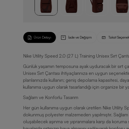
Ürün Detayı
İade ve Değişim
Taksit Seçenek
Nike Utility Speed 2.0 (27 L) Training Unisex Sırt Çant
Günlük yaşamın temposuna ayak uyduracak bir sırt çant
Unisex Sırt Çantası ihtiyaçlarınıza en uygun seçenektir
planlarınızda kullanın; geniş depolama kapasitesi, dayan
kullanıma uygun olarak tasarlandığı için organize bir 
Sağlam ve Konforlu Tasarım
Her gün kullanıma uygun olarak üretilen Nike Utility S
dokunmuş polyester malzemeden yapılmıştır. Sağlam yap
oluşabilecek aşınma ve yıpranmalara karşı da koruma sağ
havalarda sırtınızın hava almasını sağlayarak konforu artırır. Üstelik çantanın alt kısmında yer ala