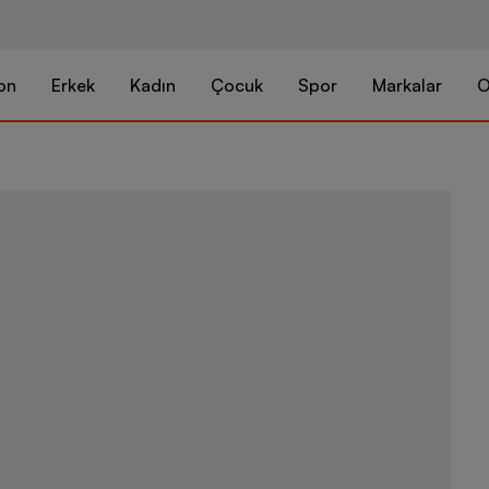
on
Erkek
Kadın
Çocuk
Spor
Markalar
O
Nike Utility 