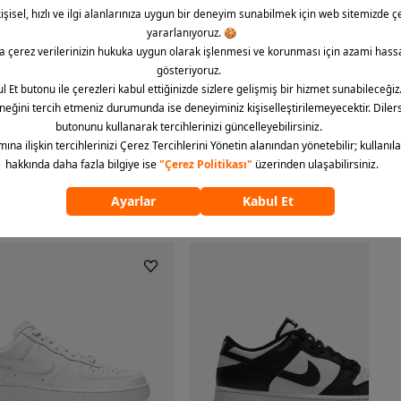
a çözüm sunan Nike çanta modelini şimdi deneyimleyin ve
i bir tık uzağınıza getiren Barcin.com’dan siparişinizi hemen
ümünü göster