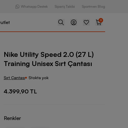
Whatsapp Destek
Sipariş Takibi
Sportmen Blog
0
utlet
Speed 2.0 (27 L) Training Unisex Sırt Çantası
Nike Utility Speed 2.0 (27 L)
Training Unisex Sırt Çantası
Sırt Çantası
Stokta yok
4.399,90 TL
Renkler