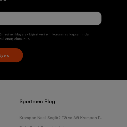
ğmesine tıklayarak kişisel verilerin korunması kapsamında
ul etmiş olursunuz.
üye ol
Sportmen Blog
Krampon Nasıl Seçilir? FG ve AG Krampon Farkları Nelerdir?