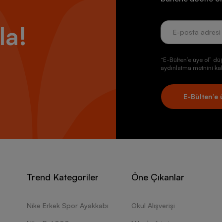
la!
“E-Bülten’e üye ol” dü
aydınlatma metnini kab
E-Bülten’e 
Trend Kategoriler
Öne Çıkanlar
Nike Erkek Spor Ayakkabı
Okul Alışverişi