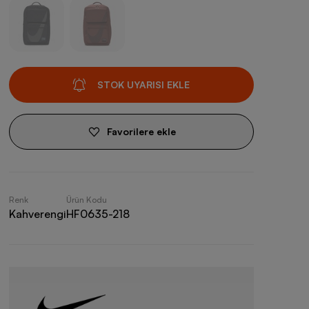
STOK UYARISI EKLE
Favorilere ekle
Renk
Ürün Kodu
Kahverengi
HF0635-218