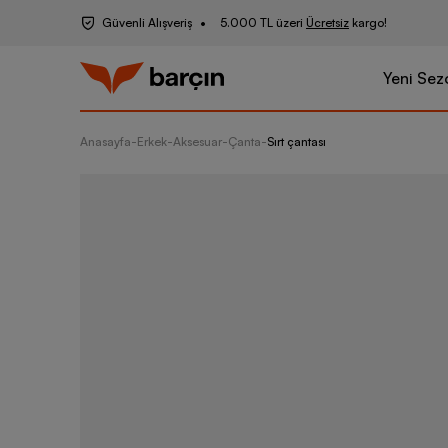
Güvenli Alışveriş
5.000 TL üzeri
Ücretsiz
kargo!
Yeni Sez
Anasayfa
-
Erkek
-
Aksesuar
-
Çanta
-
Sırt çantası