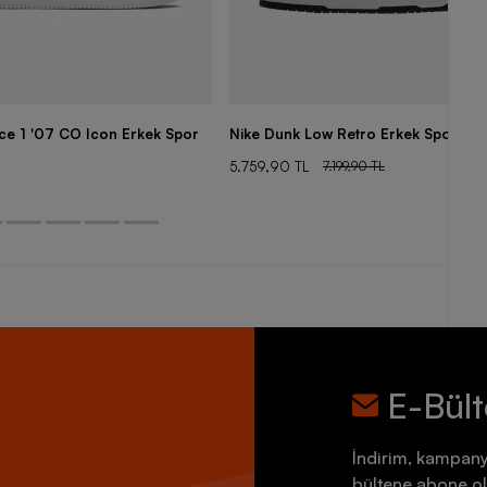
rce 1 '07 CO Icon Erkek Spor
Nike Dunk Low Retro Erkek Spor Aya
5.759,90 TL
7.199,90 TL
E-Bül
İndirim, kampany
bültene abone ol