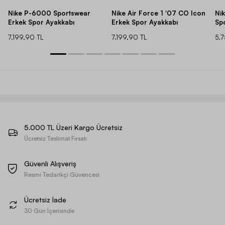
Nike P-6000 Sportswear
Nike Air Force 1 '07 CO Icon
Ni
Erkek Spor Ayakkabı
Erkek Spor Ayakkabı
Sp
7.199,90 TL
7.199,90 TL
5.
5.000 TL Üzeri Kargo Ücretsiz
Ücretsiz Teslimat Fırsatı
Güvenli Alışveriş
Resmi Tedarikçi Güvencesi
Ücretsiz İade
30 Gün İçerisinde