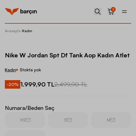
0
Anasayfa
-
Kadın
Nike W 
Nike W Jordan Spt Df Tank Aop Kadın Atlet
Kadın
Stokta yok
1.999,90 TL
2.499,90 TL
-
20
%
Numara/Beden Seç
XS
S
M