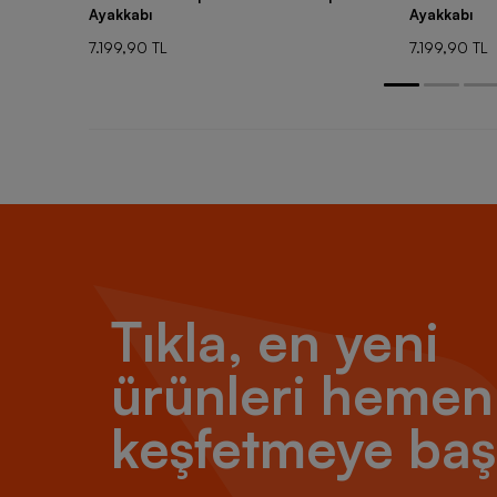
Ayakkabı
Ayakkabı
7.199,90 TL
7.199,90 TL
Tıkla, en yeni
ürünleri hemen
keşfetmeye baş