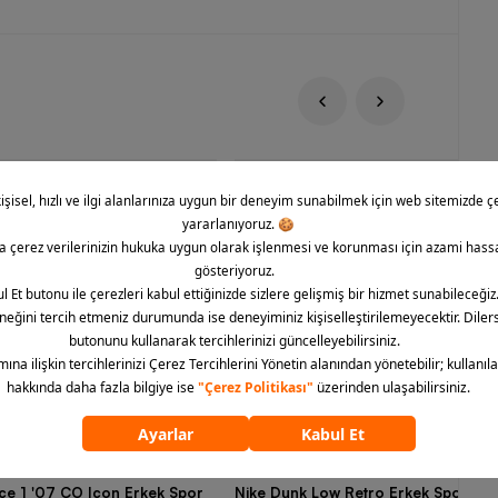
rce 1 '07 CO Icon Erkek Spor
Nike Dunk Low Retro Erkek Spor Aya