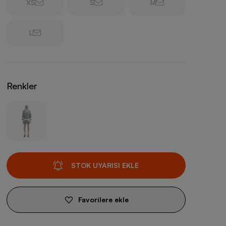
XS
S
M
L
Renkler
STOK UYARISI EKLE
Favorilere ekle