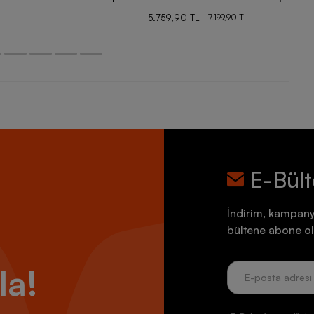
5.759,90 TL
7.199,90 TL
E-Bül
İndirim, kampany
bültene abone ol
la!