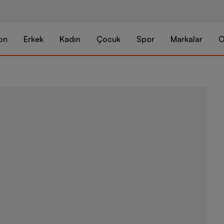
on
Erkek
Kadın
Çocuk
Spor
Markalar
O
Nike W Nsw J