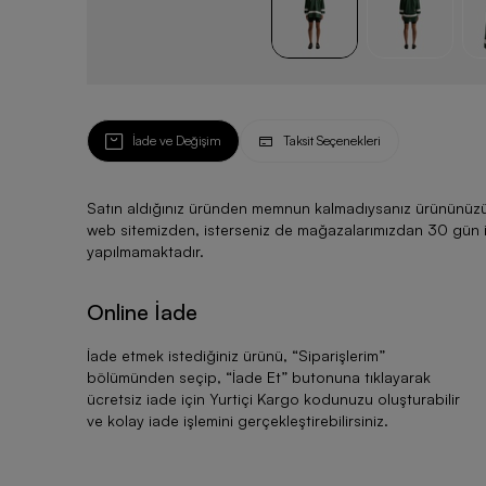
İade ve Değişim
Taksit Seçenekleri
Satın aldığınız üründen memnun kalmadıysanız ürününüzü ku
web sitemizden, isterseniz de mağazalarımızdan 30 gün için
yapılmamaktadır.
Online İade
İade etmek istediğiniz ürünü, “
Siparişlerim
”
bölümünden seçip, “
İade Et
” butonuna tıklayarak
ücretsiz iade için Yurtiçi Kargo kodunuzu oluşturabilir
ve kolay iade işlemini gerçekleştirebilirsiniz.