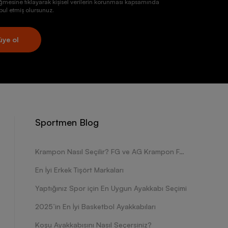
ğmesine tıklayarak kişisel verilerin korunması kapsamında
ul etmiş olursunuz.
üye ol
Sportmen Blog
Krampon Nasıl Seçilir? FG ve AG Krampon Farkları Nelerdir?
En İyi Erkek Tişört Markaları
Yaptığınız Spor için En Uygun Ayakkabı Seçimi
2025’in En İyi Basketbol Ayakkabıları
Koşu Ayakkabısını Nasıl Seçersiniz?