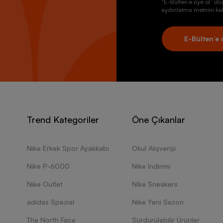
“E-Bülten’e üye ol” dü
aydınlatma metnini kab
E-Bülten’e 
Trend Kategoriler
Öne Çıkanlar
Nike Erkek Spor Ayakkabı
Okul Alışverişi
Nike P-6000
Nike İndirimi
Nike Outlet
Nike Sneakers
adidas Spezial
Nike Yeni Sezon
The North Face
Sürdürülebilir Ürünler