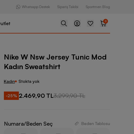
Whatsapp Destek
Sipariş Takibi
Sportmen Blog
0
utlet
ersey Tunic Mod Kadın Sweatshirt
Nike W Nsw Jersey Tunic Mod
Kadın Sweatshirt
Kadın
Stokta yok
2.469,90 TL
3.299,90 TL
-
25
%
Numara/Beden Seç
Beden Tablosu