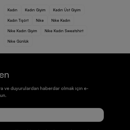
Ayakkabı
Ayakkabı
Kadın
Kadın Giyim
Kadın Üst Giyim
7.199,90 TL
7.199,90 TL
Kadın Tişört
Nike
Nike Kadın
Nike Kadın Giyim
Nike Kadın Sweatshirt
Nike Günlük
ten
a ve duyurulardan haberdar olmak için e-
un.