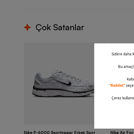
Çok Satanlar
Nike P-6000 Sportswear Erkek Spor
Nike Air Fo