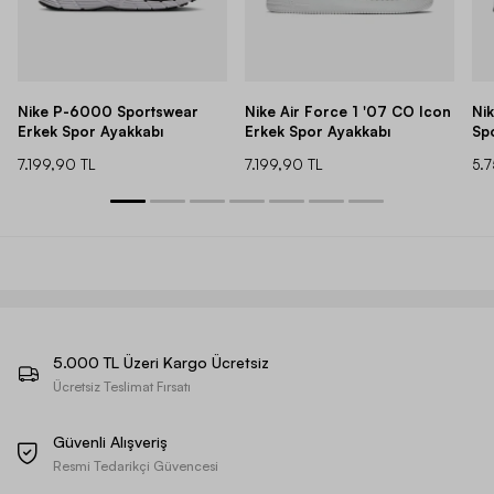
Nike P-6000 Sportswear
Nike Air Force 1 '07 CO Icon
Ni
Erkek Spor Ayakkabı
Erkek Spor Ayakkabı
Sp
7.199,90 TL
7.199,90 TL
5.
5.000 TL Üzeri Kargo Ücretsiz
Ücretsiz Teslimat Fırsatı
Güvenli Alışveriş
Resmi Tedarikçi Güvencesi