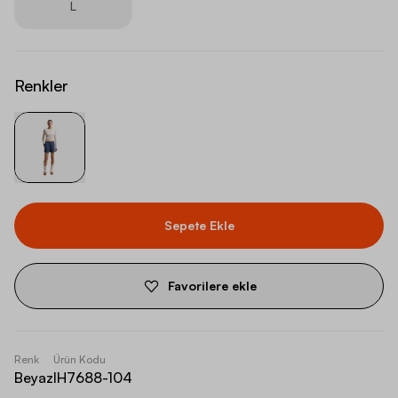
L
Renkler
Sepete Ekle
Favorilere ekle
Renk
Ürün Kodu
Beyaz
IH7688-104