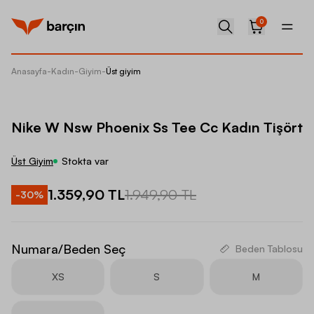
0
Anasayfa
-
Kadın
-
Giyim
-
Üst giyim
Nike W 
Nike W Nsw Phoenix Ss Tee Cc Kadın Tişört
Üst Giyim
Stokta var
1.359,90 TL
1.949,90 TL
-
30
%
Numara/Beden Seç
Beden Tablosu
XS
S
M