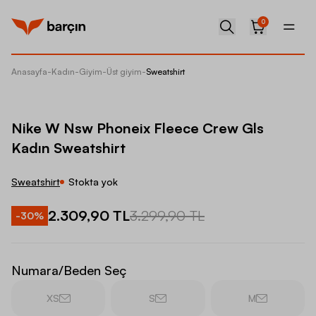
0
Anasayfa
-
Kadın
-
Giyim
-
Üst giyim
-
Sweatshirt
Nike W 
Nike W Nsw Phoneix Fleece Crew Gls
Kadın Sweatshirt
Sweatshirt
Stokta yok
2.309,90 TL
3.299,90 TL
-
30
%
Numara/Beden Seç
XS
S
M