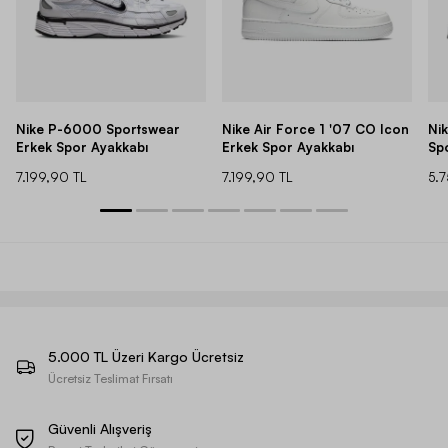
Nike P-6000 Sportswear
Nike Air Force 1 '07 CO Icon
Ni
Erkek Spor Ayakkabı
Erkek Spor Ayakkabı
Sp
7.199,90 TL
7.199,90 TL
5.
5.000 TL Üzeri Kargo Ücretsiz
Ücretsiz Teslimat Fırsatı
Güvenli Alışveriş