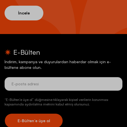
İncele
E-Bülten
İndirim, kampanya ve duyurulardan haberdar olmak için e-
bültene abone olun.
“E-Bülten’e üye ol” düğmesine tıklayarak kişisel verilerin korunması
kapsamında aydınlatma metnini kabul etmiş olursunuz.
E-Bülten’e üye ol