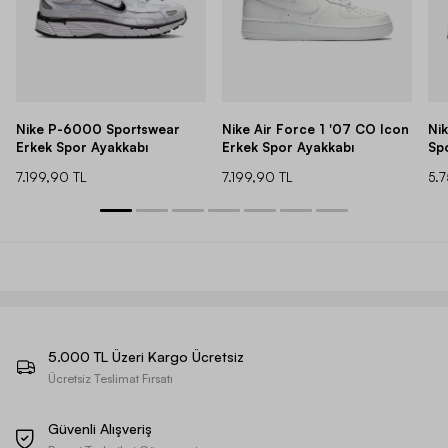
Nike P-6000 Sportswear
Nike Air Force 1 '07 CO Icon
Ni
Erkek Spor Ayakkabı
Erkek Spor Ayakkabı
Sp
7.199,90 TL
7.199,90 TL
5.
5.000 TL Üzeri Kargo Ücretsiz
Ücretsiz Teslimat Fırsatı
Güvenli Alışveriş