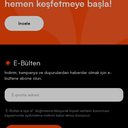
hemen keşfetmeye başla!
İncele
E-Bülten
İndirim, kampanya ve duyurulardan haberdar olmak için e-
bültene abone olun.
“E-Bülten’e üye ol” düğmesine tıklayarak kişisel verilerin korunması
kapsamında aydınlatma metnini kabul etmiş olursunuz.