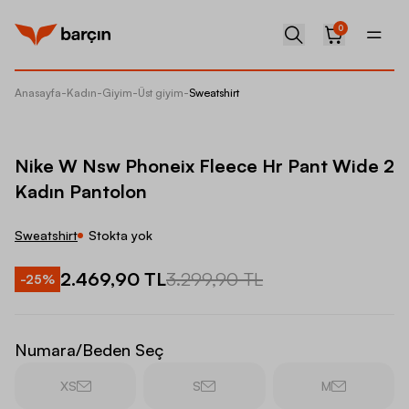
0
Anasayfa
-
Kadın
-
Giyim
-
Üst giyim
-
Sweatshirt
Nike W 
Nike W Nsw Phoneix Fleece Hr Pant Wide 2
Kadın Pantolon
Sweatshirt
Stokta yok
2.469,90 TL
3.299,90 TL
-
25
%
Numara/Beden Seç
XS
S
M