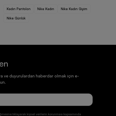
Ayakkabı
Ayakkabı
Kadın Pantolon
Nike Kadın
Nike Kadın Giyim
7.199,90 TL
7.199,90 TL
Nike Günlük
ten
a ve duyurulardan haberdar olmak için e-
un.
ğmesine tıklayarak kişisel verilerin korunması kapsamında