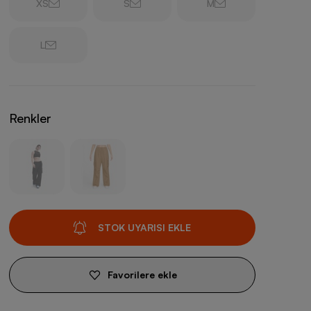
XS
S
M
L
Renkler
STOK UYARISI EKLE
Favorilere ekle