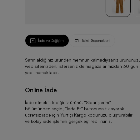
İade ve Değişim
Taksit Seçenekleri
Satın aldığınız üründen memnun kalmadıysanız ürününüzü ku
web sitemizden, isterseniz de mağazalarımızdan 30 gün için
yapılmamaktadır.
Online İade
İade etmek istediğiniz ürünü, “
Siparişlerim
”
bölümünden seçip, “
İade Et
” butonuna tıklayarak
ücretsiz iade için Yurtiçi Kargo kodunuzu oluşturabilir
ve kolay iade işlemini gerçekleştirebilirsiniz.