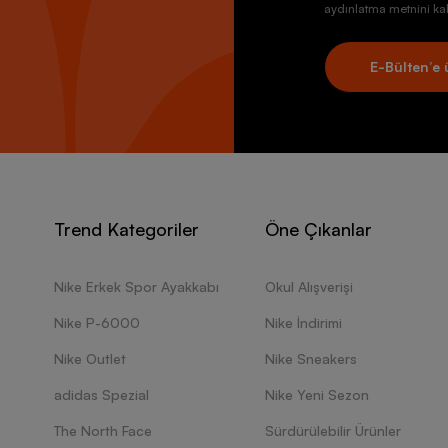
aydınlatma metnini kab
E-Bülten’e 
Trend Kategoriler
Öne Çıkanlar
Nike Erkek Spor Ayakkabı
Okul Alışverişi
Nike P-6000
Nike İndirimi
Nike Outlet
Nike Sneakers
adidas Spezial
Nike Yeni Sezon
The North Face
Sürdürülebilir Ürünler