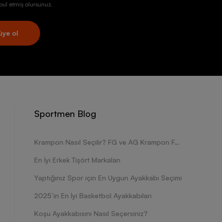
ul etmiş olursunuz.
üye ol
Sportmen Blog
Krampon Nasıl Seçilir? FG ve AG Krampon Farkları Nelerdir?
En İyi Erkek Tişört Markaları
Yaptığınız Spor için En Uygun Ayakkabı Seçimi
2025’in En İyi Basketbol Ayakkabıları
Koşu Ayakkabısını Nasıl Seçersiniz?