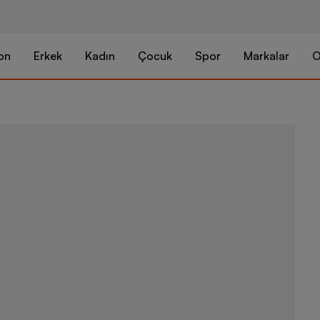
on
Erkek
Kadın
Çocuk
Spor
Markalar
O
Nike W Nsw 