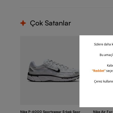
Çok Satanlar
Nike P-6000 Sportswear Erkek Spor
Nike Air Fo