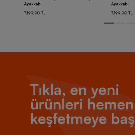
Ayakkabı
Ayakkabı
7.199,90 TL
7.199,90 TL
Tıkla, en yeni
ürünleri hemen
keşfetmeye baş