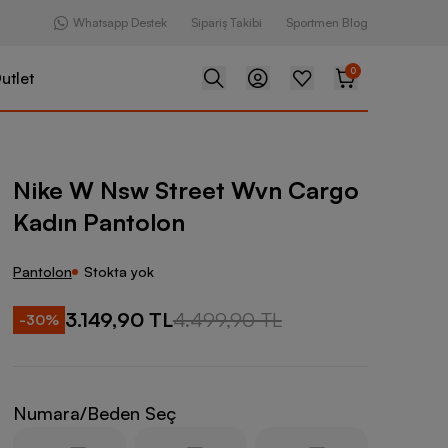
Whatsapp Destek
Sipariş Takibi
Sportmen Blog
0
utlet
Street Wvn Cargo Kadın Pantolon
Nike W Nsw Street Wvn Cargo
Kadın Pantolon
Pantolon
Stokta yok
3.149,90 TL
4.499,90 TL
-
30
%
Numara/Beden Seç