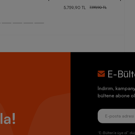
5.759,90 TL
7.199,90 TL
E-Bül
İndirim, kampany
bültene abone ol
la!
“E-Bülten’e üye ol” dü