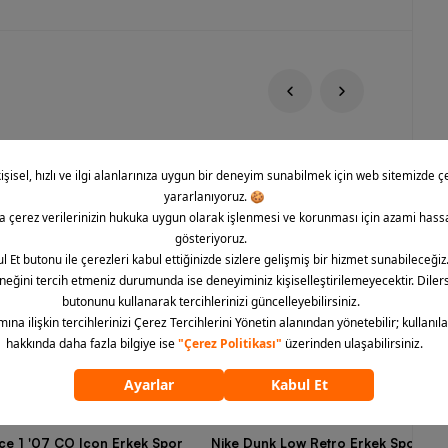
rce 1 '07 CO Icon Erkek Spor
Nike Dunk Low Retro Erkek Spor Aya