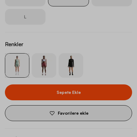
L
Renkler
Sepete Ekle
Favorilere ekle