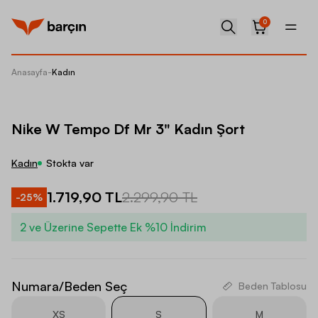
0
Anasayfa
-
Kadın
Nike W 
Nike W Tempo Df Mr 3" Kadın Şort
Kadın
Stokta var
1.719,90 TL
2.299,90 TL
-
25
%
2 ve Üzerine Sepette Ek %10 İndirim
Numara/Beden Seç
Beden Tablosu
XS
S
M