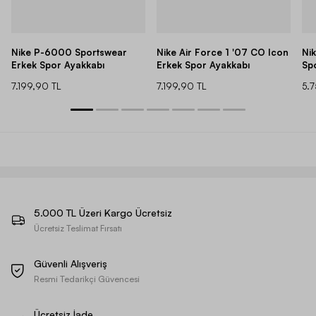
Nike P-6000 Sportswear
Nike Air Force 1 '07 CO Icon
Ni
Erkek Spor Ayakkabı
Erkek Spor Ayakkabı
Sp
7.199,90 TL
7.199,90 TL
5.
5.000 TL Üzeri Kargo Ücretsiz
Ücretsiz Teslimat Fırsatı
Güvenli Alışveriş
Resmi Tedarikçi Güvencesi
Ücretsiz İade