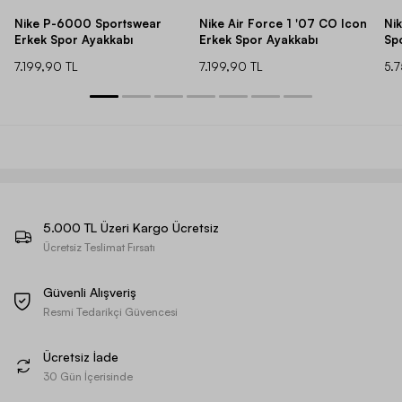
Nike P-6000 Sportswear
Nike Air Force 1 '07 CO Icon
Ni
Erkek Spor Ayakkabı
Erkek Spor Ayakkabı
Sp
7.199,90 TL
7.199,90 TL
5.
5.000 TL Üzeri Kargo Ücretsiz
Ücretsiz Teslimat Fırsatı
Güvenli Alışveriş
Resmi Tedarikçi Güvencesi
Ücretsiz İade
30 Gün İçerisinde