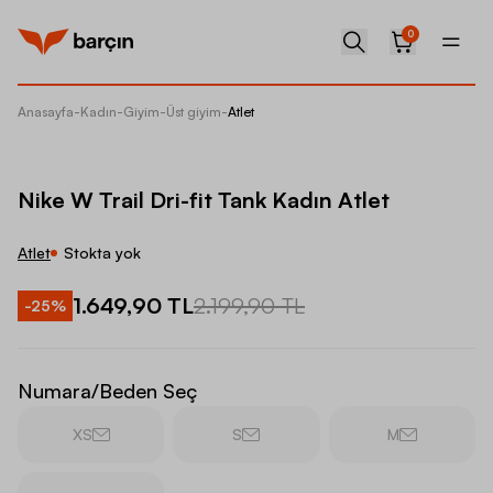
0
Anasayfa
-
Kadın
-
Giyim
-
Üst giyim
-
Atlet
Nike W T
Nike W Trail Dri-fit Tank Kadın Atlet
Atlet
Stokta yok
1.649,90 TL
2.199,90 TL
-
25
%
Numara/Beden Seç
XS
S
M