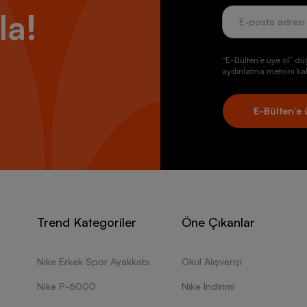
la!
“E-Bülten’e üye ol” dü
aydınlatma metnini kab
E-Bülten’e 
Trend Kategoriler
Öne Çıkanlar
Nike Erkek Spor Ayakkabı
Okul Alışverişi
Nike P-6000
Nike İndirimi