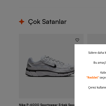
Çok Satanlar
Nike P-6000 Sportswear Erkek Spor
Nike Air Fo