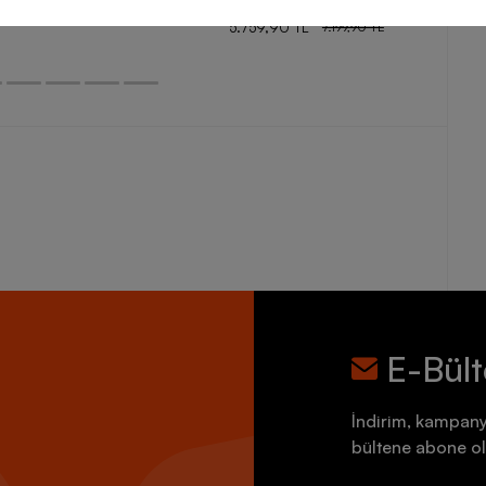
5.759,90 TL
7.199,90 TL
E-Bül
İndirim, kampany
bültene abone ol