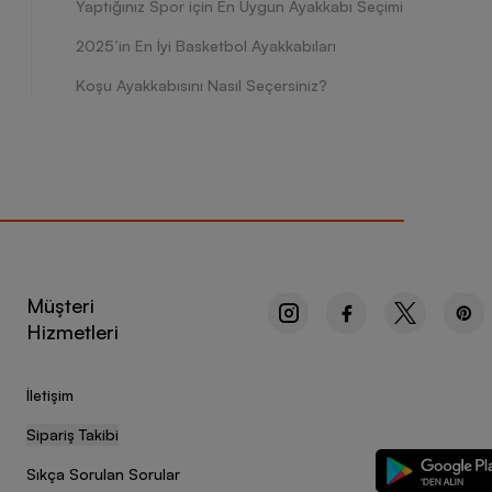
Yaptığınız Spor için En Uygun Ayakkabı Seçimi
2025’in En İyi Basketbol Ayakkabıları
Koşu Ayakkabısını Nasıl Seçersiniz?
Müşteri
Hizmetleri
İletişim
Sipariş Takibi
Sıkça Sorulan Sorular