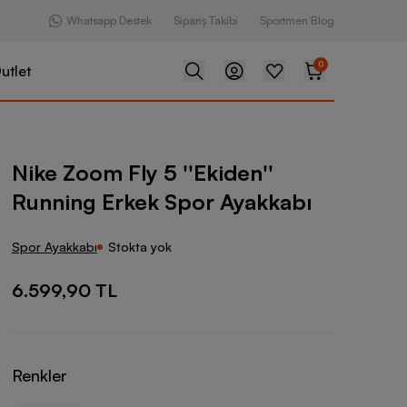
Whatsapp Destek
Sipariş Takibi
Sportmen Blog
0
utlet
y 5 ''Ekiden'' Running Erkek Spor Ayakkabı
Nike Zoom Fly 5 ''Ekiden''
Running Erkek Spor Ayakkabı
Spor Ayakkabı
Stokta yok
6.599,90 TL
Renkler