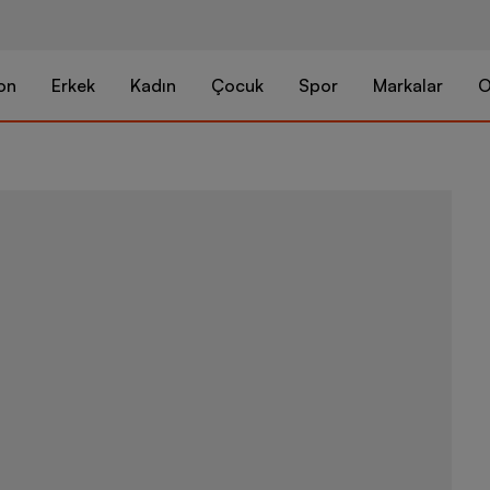
on
Erkek
Kadın
Çocuk
Spor
Markalar
O
Nike Zoom Fl