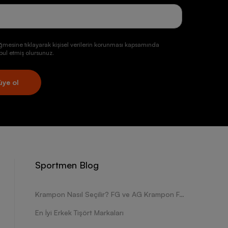
ğmesine tıklayarak kişisel verilerin korunması kapsamında
ul etmiş olursunuz.
üye ol
Sportmen Blog
Krampon Nasıl Seçilir? FG ve AG Krampon Farkları Nelerdir?
En İyi Erkek Tişört Markaları