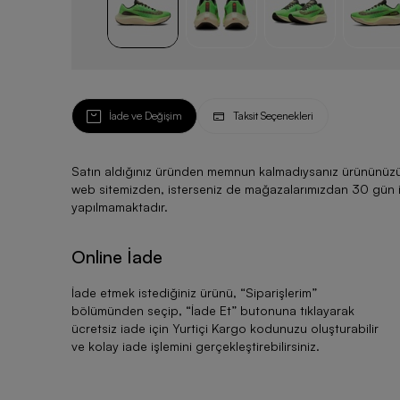
İade ve Değişim
Taksit Seçenekleri
Satın aldığınız üründen memnun kalmadıysanız ürününüzü ku
web sitemizden, isterseniz de mağazalarımızdan 30 gün için
yapılmamaktadır.
Online İade
İade etmek istediğiniz ürünü, “
Siparişlerim
”
bölümünden seçip, “
İade Et
” butonuna tıklayarak
ücretsiz iade için Yurtiçi Kargo kodunuzu oluşturabilir
ve kolay iade işlemini gerçekleştirebilirsiniz.