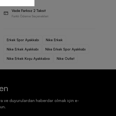
Ayakkabı
Ayakkabı
Vade Farksız 2 Taksit
7.199,90 TL
7.199,90 TL
Farklı Ödeme Seçenekleri
Erkek Spor Ayakkabı
Nike Erkek
Nike Erkek Ayakkabı
Nike Erkek Spor Ayakkabı
Nike Erkek Koşu Ayakkabısı
Nike Outlet
ten
a ve duyurulardan haberdar olmak için e-
un.