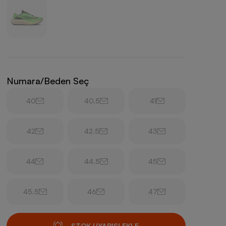
Numara/Beden Seç
40
40.5
41
42
42.5
43
44
44.5
45
45.5
46
47
STOK UYARISI EKLE