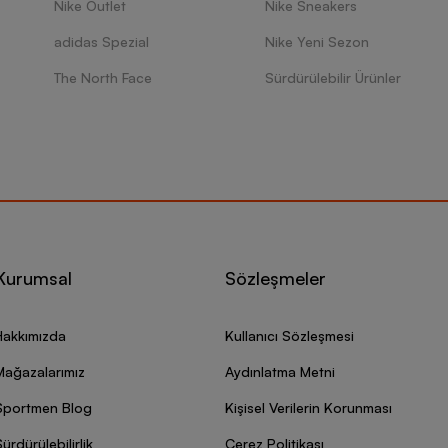
Nike Outlet
Nike Sneakers
adidas Spezial
Nike Yeni Sezon
The North Face
Sürdürülebilir Ürünler
Kurumsal
Sözleşmeler
Hakkımızda
Kullanıcı Sözleşmesi
Mağazalarımız
Aydınlatma Metni
Sportmen Blog
Kişisel Verilerin Korunması
ürdürülebilirlik
Çerez Politikası