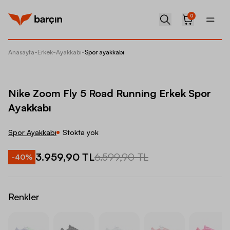
0
Anasayfa
-
Erkek
-
Ayakkabı
-
Spor ayakkabı
Nike Zo
Nike Zoom Fly 5 Road Running Erkek Spor
Ayakkabı
Spor Ayakkabı
Stokta yok
3.959,90 TL
6.599,90 TL
-
40
%
Renkler