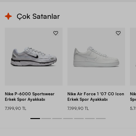
Çok Satanlar
Nike P-6000 Sportswear
Nike Air Force 1 '07 CO Icon
Ni
Erkek Spor Ayakkabı
Erkek Spor Ayakkabı
Sp
7.199,90 TL
7.199,90 TL
5.