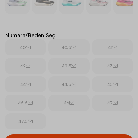
Numara/Beden Seç
40
40.5
41
42
42.5
43
44
44.5
45
45.5
46
47
47.5