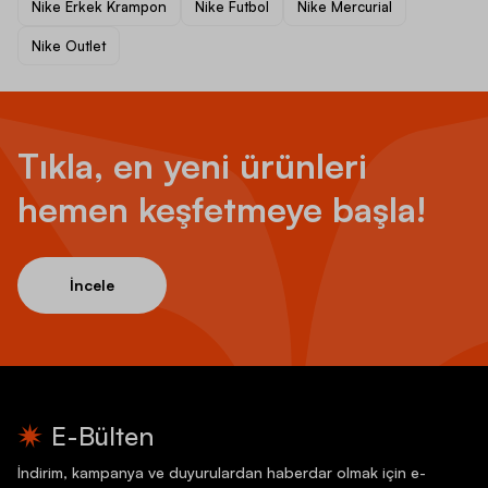
Nike Erkek Krampon
Nike Futbol
Nike Mercurial
Nike Outlet
Tıkla, en yeni ürünleri
hemen keşfetmeye başla!
İncele
E-Bülten
İndirim, kampanya ve duyurulardan haberdar olmak için e-