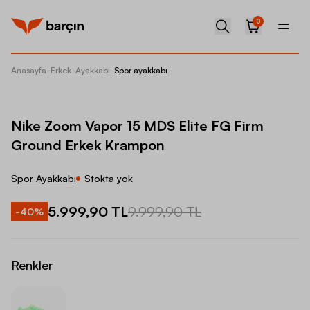
0
Anasayfa
-
Erkek
-
Ayakkabı
-
Spor ayakkabı
Nike Zo
Nike Zoom Vapor 15 MDS Elite FG Firm
Ground Erkek Krampon
Spor Ayakkabı
Stokta yok
5.999,90 TL
9.999,90 TL
-
40
%
Renkler