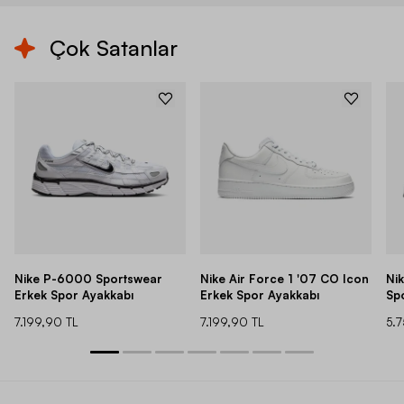
Çok Satanlar
Nike P-6000 Sportswear
Nike Air Force 1 '07 CO Icon
Ni
Erkek Spor Ayakkabı
Erkek Spor Ayakkabı
Sp
7.199,90 TL
7.199,90 TL
5.