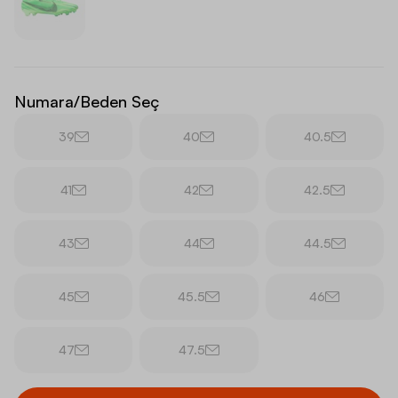
Numara/Beden Seç
39
40
40.5
41
42
42.5
43
44
44.5
45
45.5
46
47
47.5