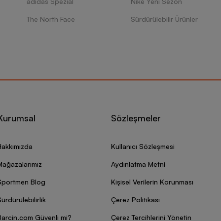
adidas Spezial
Nike Yeni Sezon
The North Face
Sürdürülebilir Ürünler
Kurumsal
Sözleşmeler
Hakkımızda
Kullanıcı Sözleşmesi
Mağazalarımız
Aydınlatma Metni
Sportmen Blog
Kişisel Verilerin Korunması
ürdürülebilirlik
Çerez Politikası
Barcin.com Güvenli mi?
Çerez Tercihlerini Yönetin