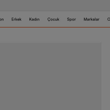
on
Erkek
Kadın
Çocuk
Spor
Markalar
O
North Face Va