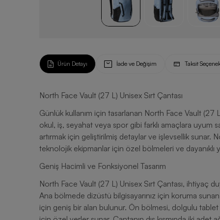
Ürün Detayı
İade ve Değişim
Taksit Seçenek
North Face Vault (27 L) Unisex Sırt Çantası
Günlük kullanım için tasarlanan North Face Vault (27 L
okul, iş, seyahat veya spor gibi farklı amaçlara uyum s
artırmak için geliştirilmiş detaylar ve işlevsellik sunar
teknolojik ekipmanlar için özel bölmeleri ve dayanıklı 
Geniş Hacimli ve Fonksiyonel Tasarım
North Face Vault (27 L) Unisex Sırt Çantası, ihtiyaç du
Ana bölmede dizüstü bilgisayarınız için koruma sunan ayrı
için geniş bir alan bulunur. Ön bölmesi, dolgulu tablet
için özel yerler sunar. Çantanın dış kısmında iki adet 