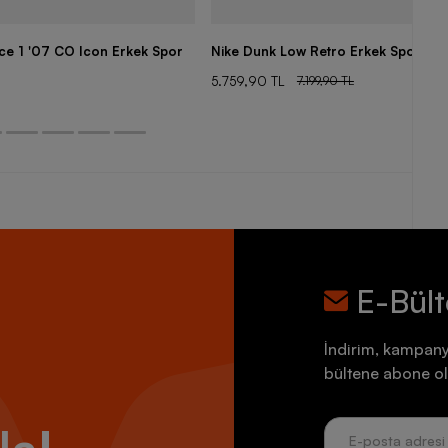
rce 1 '07 CO Icon Erkek Spor
Nike Dunk Low Retro Erkek Spor Aya
5.759,90 TL
7.199,90 TL
E-Bül
İndirim, kampany
bültene abone ol