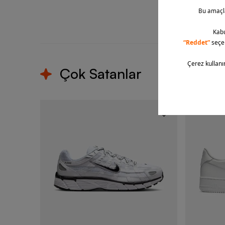
T
Çok Satanlar