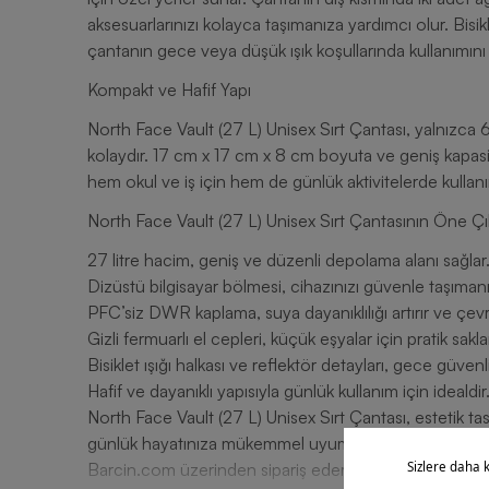
aksesuarlarınızı kolayca taşımanıza yardımcı olur. Bisiklet
çantanın gece veya düşük ışık koşullarında kullanımını g
Kompakt ve Hafif Yapı
North Face Vault (27 L) Unisex Sırt Çantası, yalnızca 6
kolaydır. 17 cm x 17 cm x 8 cm boyuta ve geniş kapasi
hem okul ve iş için hem de günlük aktivitelerde kullanım
North Face Vault (27 L) Unisex Sırt Çantasının Öne Çık
27 litre hacim, geniş ve düzenli depolama alanı sağlar
Dizüstü bilgisayar bölmesi, cihazınızı güvenle taşımanı
PFC’siz DWR kaplama, suya dayanıklılığı artırır ve çevr
Gizli fermuarlı el cepleri, küçük eşyalar için pratik sakl
Bisiklet ışığı halkası ve reflektör detayları, gece güvenliğ
Hafif ve dayanıklı yapısıyla günlük kullanım için idealdir
North Face Vault (27 L) Unisex Sırt Çantası, estetik ta
günlük hayatınıza mükemmel uyum gösterir. Hem şıklı
Barcin.com üzerinden sipariş ederek stilinize ve ihtiya