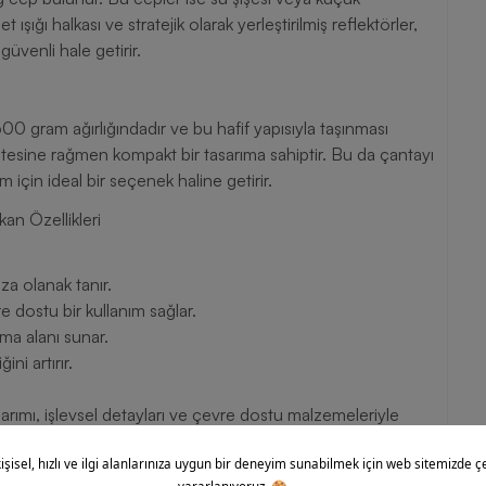
 ışığı halkası ve stratejik olarak yerleştirilmiş reflektörler,
üvenli hale getirir.
00 gram ağırlığındadır ve bu hafif yapısıyla taşınması
tesine rağmen kompakt bir tasarıma sahiptir. Bu da çantayı
 için ideal bir seçenek haline getirir.
an Özellikleri
.
za olanak tanır.
e dostu bir kullanım sağlar.
ama alanı sunar.
ini artırır.
.
sarımı, işlevsel detayları ve çevre dostu malzemeleriyle
ğı hem de pratikliği bir arada sunan The North Face ürününü
çlarınıza uygun bir çözüm elde edebilirsiniz.