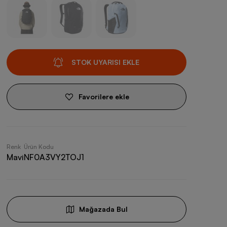
STOK UYARISI EKLE
Favorilere ekle
Renk
Ürün Kodu
Mavi
NF0A3VY2TOJ1
Mağazada Bul