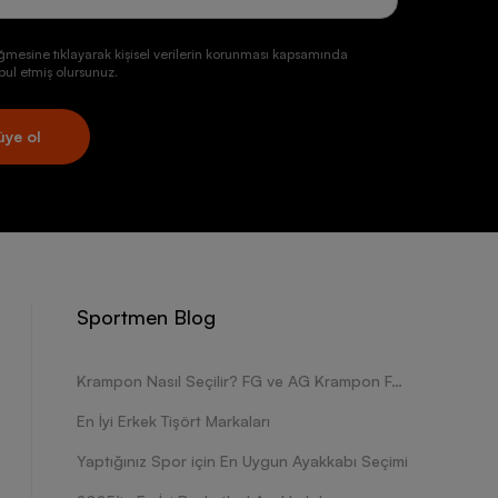
ğmesine tıklayarak kişisel verilerin korunması kapsamında
ul etmiş olursunuz.
üye ol
Sportmen Blog
Krampon Nasıl Seçilir? FG ve AG Krampon Farkları Nelerdir?
En İyi Erkek Tişört Markaları
Yaptığınız Spor için En Uygun Ayakkabı Seçimi