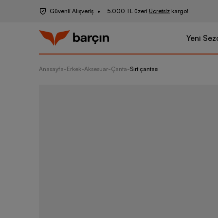
Güvenli Alışveriş
5.000 TL üzeri
Ücretsiz
kargo!
Yeni Sez
Anasayfa
-
Erkek
-
Aksesuar
-
Çanta
-
Sırt çantası