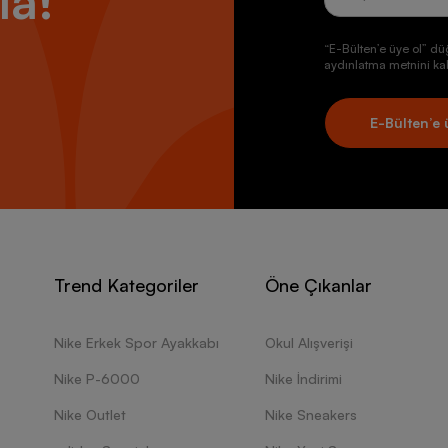
la!
“E-Bülten’e üye ol” dü
aydınlatma metnini kab
E-Bülten’e 
Trend Kategoriler
Öne Çıkanlar
Nike Erkek Spor Ayakkabı
Okul Alışverişi
Nike P-6000
Nike İndirimi
Nike Outlet
Nike Sneakers