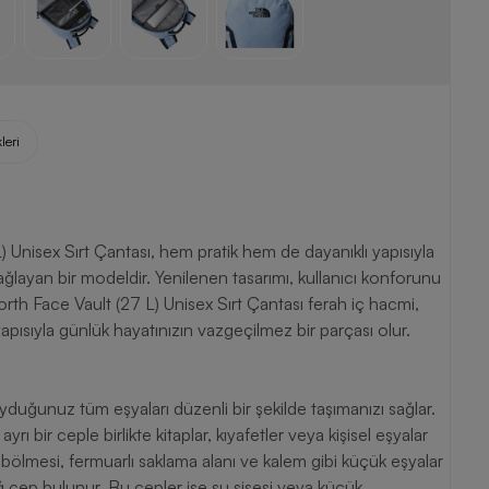
leri
) Unisex Sırt Çantası, hem pratik hem de dayanıklı yapısıyla
ağlayan bir modeldir. Yenilenen tasarımı, kullanıcı konforunu
. North Face Vault (27 L) Unisex Sırt Çantası ferah iç hacmi,
yapısıyla günlük hayatınızın vazgeçilmez bir parçası olur.
yduğunuz tüm eşyaları düzenli bir şekilde taşımanızı sağlar.
 bir ceple birlikte kitaplar, kıyafetler veya kişisel eşyalar
 bölmesi, fermuarlı saklama alanı ve kalem gibi küçük eşyalar
ağ cep bulunur. Bu cepler ise su şişesi veya küçük