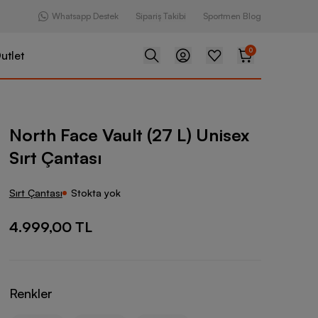
Whatsapp Destek
Sipariş Takibi
Sportmen Blog
0
utlet
ult (27 L) Unisex Sırt Çantası
North Face Vault (27 L) Unisex
Sırt Çantası
Sırt Çantası
Stokta yok
4.999,00 TL
Renkler