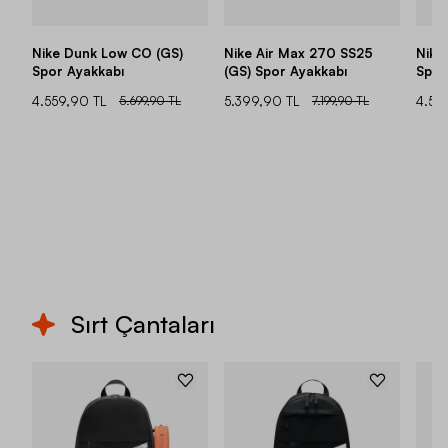
Nike Dunk Low CO (GS)
Nike Air Max 270 SS25
Nike
Spor Ayakkabı
(GS) Spor Ayakkabı
Spor
4.559,90 TL
5.699,90 TL
5.399,90 TL
7.199,90 TL
4.55
Sırt Çantaları