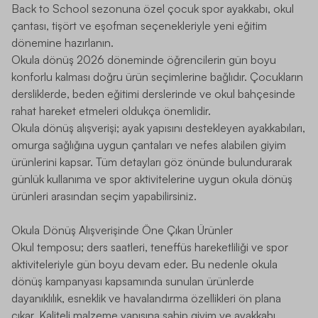
Back to School sezonuna özel çocuk spor ayakkabı, okul
çantası, tişört ve eşofman seçenekleriyle yeni eğitim
dönemine hazırlanın.
Okula dönüş 2026 döneminde öğrencilerin gün boyu
konforlu kalması doğru ürün seçimlerine bağlıdır. Çocukların
dersliklerde, beden eğitimi derslerinde ve okul bahçesinde
rahat hareket etmeleri oldukça önemlidir.
Okula dönüş alışverişi; ayak yapısını destekleyen ayakkabıları,
omurga sağlığına uygun çantaları ve nefes alabilen giyim
ürünlerini kapsar. Tüm detayları göz önünde bulundurarak
günlük kullanıma ve spor aktivitelerine uygun okula dönüş
ürünleri arasından seçim yapabilirsiniz.
Okula Dönüş Alışverişinde Öne Çıkan Ürünler
Okul temposu; ders saatleri, teneffüs hareketliliği ve spor
aktiviteleriyle gün boyu devam eder. Bu nedenle okula
dönüş kampanyası kapsamında sunulan ürünlerde
dayanıklılık, esneklik ve havalandırma özellikleri ön plana
çıkar. Kaliteli malzeme yapısına sahip giyim ve ayakkabı