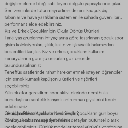
değiştirmelerde bileği sabitleyen dolgulu yapısıyla öne çıkar.
Sert zeminlerde tutunmayı artıran desenli kauçuk dış
tabanlar ve hava yastıklama sistemleri ile sahada güvenli bir
performans elde edebilirsiniz.
Kız ve Erkek Çocuklar İçin Okula Dönüş Ürünleri
Farklı yaş gruplarının ihtiyaçlarına göre tasarlanan
çocuk spor
giyim
koleksiyonları, şıklık, kalite ve işlevsellik bakımından
beklentileri karşılar. Kız ve erkek çocukların kullanım
senaryolarına göre şu unsurları göz önünde
bulundurabilirsiniz:
Teneffüs saatlerinde rahat hareket etmek isteyen öğrenciler
için esnek kumaşlı kapüşonlu üstleri ve tişörtleri
seçebilirsiniz.
Yüksek efor gerektiren spor aktivitelerinde nemi hızla
buharlaştıran sentetik karışımlı antrenman giysilerini tercih
edebilirsiniz.
Geniş hareket alanı sunan kesimlerle çocukların gün boyu
Okul İçin Rahat Ayakkabı Nasıl Seçilir?
konforlu kalmasını sağlayabilirsiniz.
Okul ayakkabısını seçerken teknik detayları bütünsel olarak
inceleyebilirsiniz. Günlük modeller temel yürüyüş konforuna