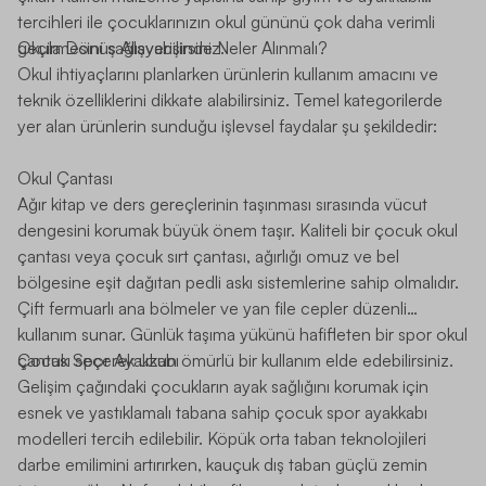
tercihleri ile çocuklarınızın okul gününü çok daha verimli
geçirmesini sağlayabilirsiniz.
Okula Dönüş Alışverişinde Neler Alınmalı?
Okul ihtiyaçlarını planlarken ürünlerin kullanım amacını ve
teknik özelliklerini dikkate alabilirsiniz. Temel kategorilerde
yer alan ürünlerin sunduğu işlevsel faydalar şu şekildedir:
Okul Çantası
Ağır kitap ve ders gereçlerinin taşınması sırasında vücut
dengesini korumak büyük önem taşır. Kaliteli bir
çocuk okul
çantası
veya çocuk sırt çantası, ağırlığı omuz ve bel
bölgesine eşit dağıtan pedli askı sistemlerine sahip olmalıdır.
Çift fermuarlı ana bölmeler ve yan file cepler düzenli
kullanım sunar. Günlük taşıma yükünü hafifleten bir spor okul
çantası seçerek uzun ömürlü bir kullanım elde edebilirsiniz.
Çocuk Spor Ayakkabı
Gelişim çağındaki çocukların ayak sağlığını korumak için
esnek ve yastıklamalı tabana sahip
çocuk spor ayakkabı
modelleri tercih edilebilir. Köpük orta taban teknolojileri
darbe emilimini artırırken, kauçuk dış taban güçlü zemin