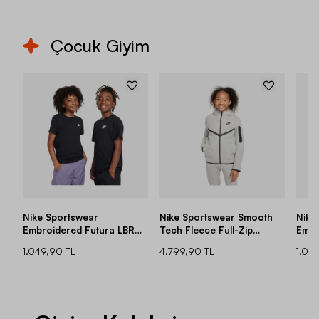
Çocuk Giyim
Nike Sportswear
Nike Sportswear Smooth
Nike
Embroidered Futura LBR
Tech Fleece Full-Zip
Embr
Short-Sleeve Çocuk Tişört
Hooded Çocuk Ceket
Shor
1.049,90 TL
4.799,90 TL
1.04