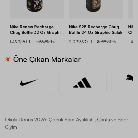
Nike Renew Recharge
Nike S25 Recharge Chug
Nike
Chug Bottle 32 Oz Graphic
Bottle 24 Oz Graphic Suluk
Chug
Suluk
Acg 
1.499,90 TL
1.999,90 TL
2.099,90 TL
2.799,90 TL
1.419
Öne Çıkan Markalar
Okula Dönüş 2026: Çocuk Spor Ayakkabı, Çanta ve Spor
Giyim