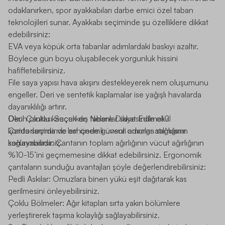
odaklanırken, spor ayakkabıları darbe emici özel taban
teknolojileri sunar. Ayakkabı seçiminde şu özelliklere dikkat
edebilirsiniz:
EVA veya köpük orta tabanlar adımlardaki baskıyı azaltır.
Böylece gün boyu oluşabilecek yorgunluk hissini
hafifletebilirsiniz.
File saya yapısı hava akışını destekleyerek nem oluşumunu
engeller. Deri ve sentetik kaplamalar ise yağışlı havalarda
dayanıklılığı artırır.
Derin oluklu kauçuk dış tabanlar sayesinde okul
Okul Çantası Seçerken Nelere Dikkat Edilmeli?
koridorlarında ve bahçede güvenli adımlar atılmasını
Çanta seçiminde en önemli unsur omurga sağlığının
sağlayabilirsiniz.
korunmasıdır. Çantanın toplam ağırlığının vücut ağırlığının
%10-15’ini geçmemesine dikkat edebilirsiniz. Ergonomik
çantaların sunduğu avantajları şöyle değerlendirebilirsiniz:
Pedli Askılar:
Omuzlara binen yükü eşit dağıtarak kas
gerilmesini önleyebilirsiniz.
Çoklu Bölmeler:
Ağır kitapları sırta yakın bölümlere
yerleştirerek taşıma kolaylığı sağlayabilirsiniz.