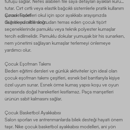
tutuşu sağlar. Nefes alabilen file saya detayları ayakları kuru
tutar. Cırt cırtlı veya elastik bağcıklı sistemlerle pratik kullanım
sunan modelleri okul için spor ayakkabı arayışınızda
Çocuk Tişört
değerlendirebilirsiniz.
Gün boyu ciltle doğrudan temas eden
çocuk tişört
seçeneklerinde pamuklu veya teknik polyester kumaşlar
tercih edilmelidir. Pamuklu dokular yumuşak bir his sunarken,
nem yönetimi sağlayan kumaşlar terlemeyi önlemeye
yardımcı olur.
Çocuk Eşofman Takımı
Beden eğitimi dersleri ve günlük aktiviteler için ideal olan
çocuk eşofman takımı
çeşitleri, esnek bel bantlarıyla kişiye
özel uyum sunar. Esnek örme kumaş yapısı koşu ve oyun
esnasında doğal hareketleri kısıtlamaz. Paça manşetleri
ürünün sabit kalmasını sağlar.
Çocuk Basketbol Ayakkabısı
Salon sporları ve antrenmanlarda bilek desteği hayati önem
taşır.
Nike çocuk basketbol ayakkabısı
modelleri, ani yön