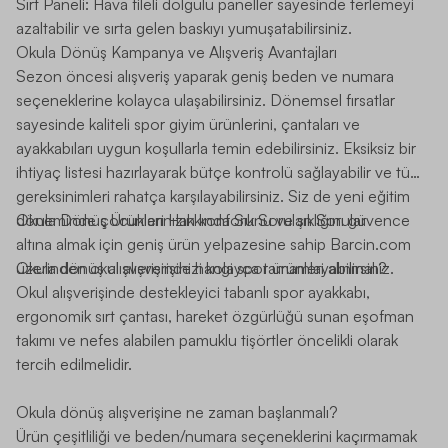
Sırt Paneli:
Hava fileli dolgulu paneller sayesinde terlemeyi
azaltabilir ve sırta gelen baskıyı yumuşatabilirsiniz.
Okula Dönüş Kampanya ve Alışveriş Avantajları
Sezon öncesi alışveriş yaparak geniş beden ve numara
seçeneklerine kolayca ulaşabilirsiniz. Dönemsel fırsatlar
sayesinde kaliteli spor giyim ürünlerini, çantaları ve
ayakkabıları uygun koşullarla temin edebilirsiniz. Eksiksiz bir
ihtiyaç listesi hazırlayarak bütçe kontrolü sağlayabilir ve tüm
gereksinimleri rahatça karşılayabilirsiniz. Siz de yeni eğitim
döneminde çocuklarınızın konforunu ve şıklığını güvence
Okula Dönüş Ürünleri Hakkında Sık Sorulan Sorular
altına almak için geniş ürün yelpazesine sahip Barcin.com
üzerinden okul alışverişinizi kolayca tamamlayabilirsiniz.
Okula dönüş alışverişinde hangi spor ürünleri alınmalı?
Okul alışverişinde destekleyici tabanlı spor ayakkabı,
ergonomik sırt çantası, hareket özgürlüğü sunan eşofman
takımı ve nefes alabilen pamuklu tişörtler öncelikli olarak
tercih edilmelidir.
Okula dönüş alışverişine ne zaman başlanmalı?
Ürün çeşitliliği ve beden/numara seçeneklerini kaçırmamak