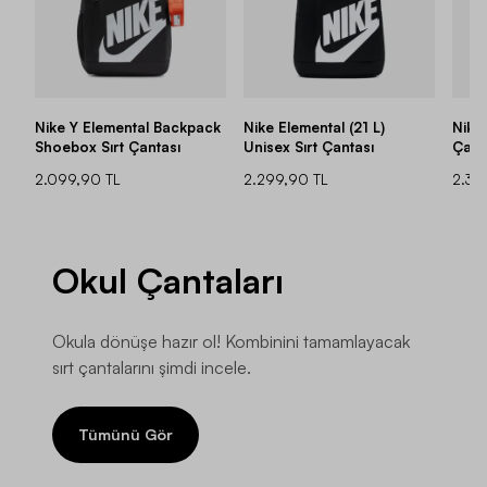
Nike Y Elemental Backpack
Nike Elemental (21 L)
Nike 
Shoebox Sırt Çantası
Unisex Sırt Çantası
Çant
2.099,90 TL
2.299,90 TL
2.39
Okul Çantaları
Okula dönüşe hazır ol! Kombinini tamamlayacak
sırt çantalarını şimdi incele.
Tümünü Gör