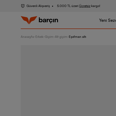
Güvenli Alışveriş
5.000 TL üzeri
Ücretsiz
kargo!
Yeni Sez
Anasayfa
-
Erkek
-
Giyim
-
Alt giyim
-
Eşofman altı