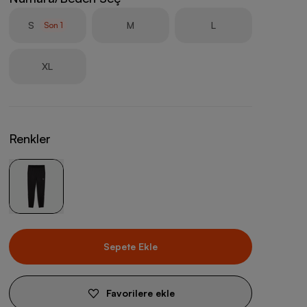
S
M
L
Son
1
XL
Renkler
Sepete Ekle
Favorilere ekle