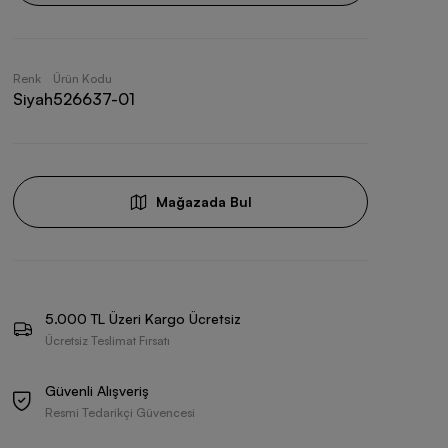
Renk
Ürün Kodu
Siyah
526637-01
Mağazada Bul
5.000 TL Üzeri Kargo Ücretsiz
Ücretsiz Teslimat Fırsatı
Güvenli Alışveriş
Resmi Tedarikçi Güvencesi