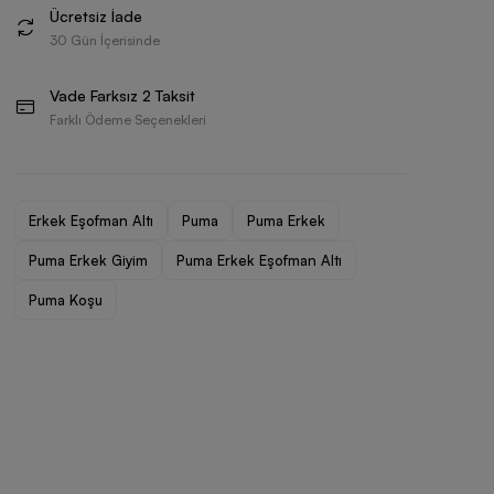
Ücretsiz İade
30 Gün İçerisinde
Vade Farksız 2 Taksit
Farklı Ödeme Seçenekleri
Erkek Eşofman Altı
Puma
Puma Erkek
Puma Erkek Giyim
Puma Erkek Eşofman Altı
Puma Koşu