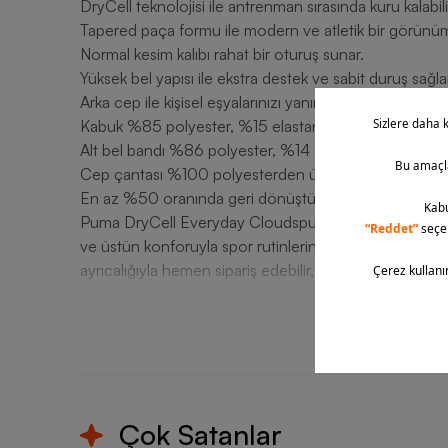
DryCell teknolojisi ile antrenman sırasında kuru kalabili
Tapered paça formu ile modern ve atletik bir görünüm 
Normal kesim kalıbı rahat bir oturuş sunar.
Yüksek bel yapısı ile ekstra destek ve sabit duruş sağla
Arka cep ile kişisel eşyalarınızı yanınızda taşıyabilirsiniz
Kabuk %85 polyester, %15 elastan oranıyla hafiflik ve d
Alt bel bandı %86 polyester, %14 elastan karışımıyla es
Cep çantası %100 polyesterden üretilmiştir.
En az %50 oranında geri dönüştürülmüş malzeme içeriği
Puma DryCell Everyday Cloudspun Tapered Running Er
ve üstün konforuyla spor rutinlerinize fark katar. Siz
ayrıcalığıyla hemen sipariş edebilir, konforu bir yaşam 
T
Çok Satanlar