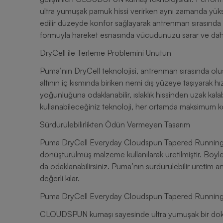
ultra yumuşak pamuk hissi verirken aynı zamanda yüksek
edilir düzeyde konfor sağlayarak antrenman sırasında ra
formuyla hareket esnasında vücudunuzu sarar ve dah
DryCell ile Terleme Problemini Unutun
Puma’nın DryCell teknolojisi, antrenman sırasında oluşa
altının iç kısmında biriken nemi dış yüzeye taşıyarak h
yoğunluğuna odaklanabilir, ıslaklık hissinden uzak kala
kullanabileceğiniz teknoloji, her ortamda maksimum k
Sürdürülebilirlikten Ödün Vermeyen Tasarım
Puma DryCell Everyday Cloudspun Tapered Running 
dönüştürülmüş malzeme kullanılarak üretilmiştir. Böyl
da odaklanabilirsiniz. Puma’nın sürdürülebilir üretim anl
değerli kılar.
Puma DryCell Everyday Cloudspun Tapered Running E
CLOUDSPUN kumaşı sayesinde ultra yumuşak bir dokunu