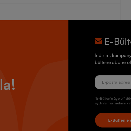
E-Bül
İndirim, kampany
bültene abone ol
la!
“E-Bülten’e üye ol” dü
aydınlatma metnini kab
E-Bülten’e 