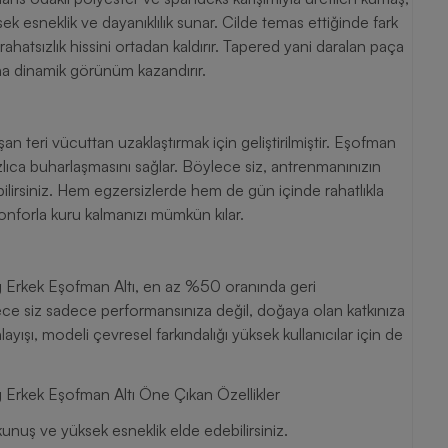
 esneklik ve dayanıklılık sunar. Cilde temas ettiğinde fark
hatsızlık hissini ortadan kaldırır. Tapered yani daralan paça
a dinamik görünüm kazandırır.
n teri vücuttan uzaklaştırmak için geliştirilmiştir. Eşofman
ızlıca buharlaşmasını sağlar. Böylece siz, antrenmanınızın
bilirsiniz. Hem egzersizlerde hem de gün içinde rahatlıkla
onforla kuru kalmanızı mümkün kılar.
Erkek Eşofman Altı, en az %50 oranında geri
ece siz sadece performansınıza değil, doğaya olan katkınıza
ayışı, modeli çevresel farkındalığı yüksek kullanıcılar için de
rkek Eşofman Altı Öne Çıkan Özellikler
ş ve yüksek esneklik elde edebilirsiniz.