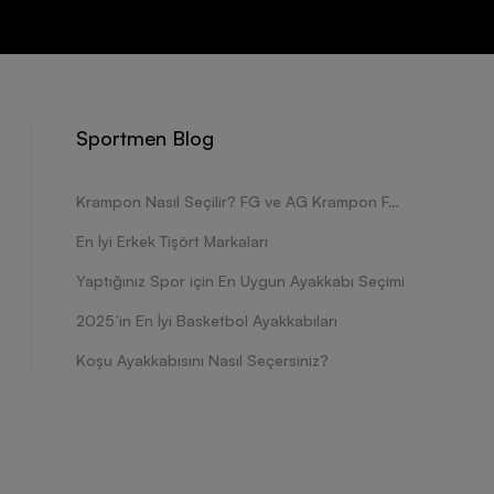
Sportmen Blog
Krampon Nasıl Seçilir? FG ve AG Krampon Farkları Nelerdir?
En İyi Erkek Tişört Markaları
Yaptığınız Spor için En Uygun Ayakkabı Seçimi
2025’in En İyi Basketbol Ayakkabıları
Koşu Ayakkabısını Nasıl Seçersiniz?