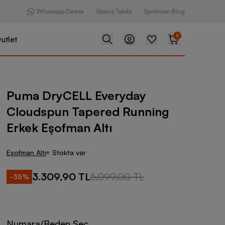
Whatsapp Destek
Sipariş Takibi
Sportmen Blog
0
utlet
L Everyday Cloudspun Tapered Running Erkek Eşofman Altı
Puma DryCELL Everyday
Cloudspun Tapered Running
Erkek Eşofman Altı
Eşofman Altı
Stokta var
3.309,90 TL
5.099,00 TL
-
35
%
Numara/Beden Seç