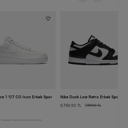
rce 1 '07 CO Icon Erkek Spor
Nike Dunk Low Retro Erkek Spor Aya
5.759,90 TL
7.199,90 TL