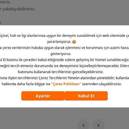
rsiniz.
yakalayabilirsiniz.
r.
.
ayanıklılık sunar.
neklik sağlar.
yle doğaya saygılı bir üretim anlayışı taşır.
kek Eşofman Altı yüksek performanslı kumaş teknolojileri
 de teknik ve şık Puma erkek giyim modelini Barcin.com
tarzına dönüştürebilirsiniz.
ümünü göster