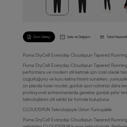
Ürün Detayı
İade ve Değişim
Taksit Seçenek
Puma DryCell Everyday Cloudspun Tapered Running 
Puma DryCell Everyday Cloudspun Tapered Running Er
performans ve modern stil katmak için özel olarak tas
özgürlüğünü ve kuru kalma hissini sunarken, yumuşaklı
ön planda tutan model, günlük spor rutininizi daha key
profesyonel antrenmanlarda gerekse günlük şehir tem
teknolojilerini stil sahibi bir formda buluşturur.
CLOUDSPUN Teknolojisiyle Üstün Yumuşaklık
Puma DryCell Everyday Cloudspun Tapered Running Erke
geliştirilen CLOUDSPUN kumaş teknolojisidir. Performa