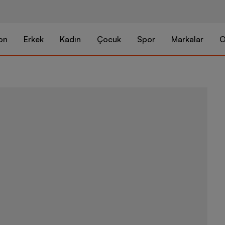
on
Erkek
Kadın
Çocuk
Spor
Markalar
O
Puma DryCEL