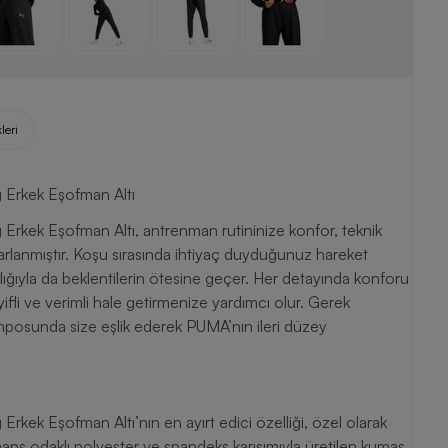
leri
Erkek Eşofman Altı
kek Eşofman Altı, antrenman rutininize konfor, teknik
arlanmıştır. Koşu sırasında ihtiyaç duyduğunuz hareket
ğıyla da beklentilerin ötesine geçer. Her detayında konforu
ifli ve verimli hale getirmenize yardımcı olur. Gerek
posunda size eşlik ederek PUMA’nın ileri düzey
k Eşofman Altı’nın en ayırt edici özelliği, özel olarak
ns odaklı polyester ve spandeks karışımıyla üretilen kumaş,